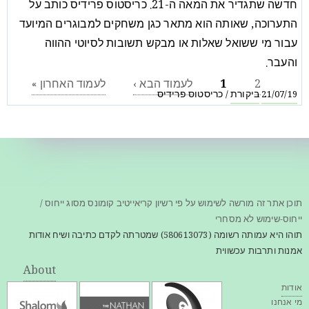
חדשה שתגדיר את המאה ה-21. כריסטוס פרידיס כותב על
התערוכה, שאותה הוא מתאר כגן משחקים למבוגרים המיועד
עבור מי ששואל שאלות או מבקש תשובות לסיוטי ההווה
והעבר.
2
1
לעמוד הבא ›
לעמוד האחרון »
ביקורת
כריסטוס פרידיס
/
21/07/19
תוכן אתר זה מורשה לשימוש על פי רשיון קריאייטיב קומונס מסוג ייחוס /
ייחוס-שימוש לא מסחרי
תוהו היא עמותה רשומה (580613073) שמטרתה לקדם כתיבה ושיח אודות
אמנות ותרבות עכשווית
About
אודות
מי אנחנו