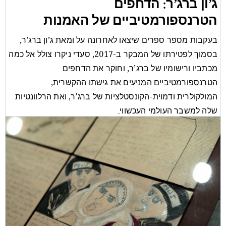
ג’ון ברג’ר: הדחפים
הטרנספורמטיביים של האמנות
בעקבות מספר ספרים שיצאו לאחרונה על ומאת ג’ון ברג’ר,
בסמוך לפטירתו של המבקר ב-2017, סעדי ניקרו צולל אל כמה
מכתביו ורישומיו של ברג’ר, וחוקר את הדחפים
הטרנספורמטיביים המניעים את גישתו ההקשרית,
המולקולרית ודמוית-הקונסטלציות של ברג'ר, ואת הרלוונטיות
שלה למשבר העולמי העכשווי.
מאמר
סעדי ניקרו
/
02/11/22