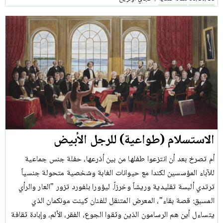
الاستسلام (طواعية) للرجل الأبيض
أم تصرخ بعد أن انتزعوا طفلها من بين أذرعها، حفلة جنس جماعية
للآباء المؤسسين لكندا مع حيوانات الغابة وشخصية متحولة جنسياً
ترتدي ألبسة تقليدية وريشاً وخرزاً. ليؤورا بلفورد تزور "العار والرأي
المسبق: قصة بقاء"، المعرض المتنقل للفنان كينت مونكمان الذي
يتساءل أين هم الرسامون الذين وثقوا الجوع، الفقر، الألم، وإبادة ثقافة