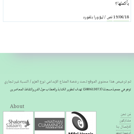
بأكملها؟
نص
ليؤورا بلفورد
/
19/06/18
تم ترخيص هذا محتوى الموقع تحت رخصة المشاع الإبداعي نوع العزو / النسبة غير تجاري
توهو هي جمعية مسجلة
(580613073) تهدف لتطوير الكتابة والخطاب حول الفن والثقافة المعاصرين
About
مَن نحن
مشاركون
للإتصال بنا
إدعموا توهو