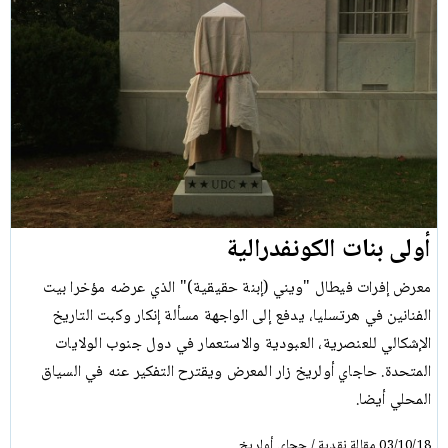
أولى بنات الكونفدرالية
معرض إفرات فيطال "ويني (إبنة حقيقية)" الذي عرضه مؤخرا بيت
الفنانين في هرتسليا، يدفع إلى الواجهة مسألة إنكار وكبت التاريخ
الإشكالي للعنصرية، العبودية والاستعمار في دول جنوب الولايات
المتحدة. حاجاي أولريخ زار المعرض ويقترح التفكير عنه في السياق
المحلي أيضا.
مقالة نقدية
حجاي أولريخ
/
03/10/18