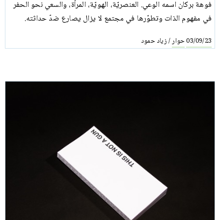
فوهة بركان اسمه الوعي. العنصريّة، الهويّة، المرأة، والسعي نحو الحفر
في مفهوم الذات وتطوّرها في مجتمع لا يزال يصارع ضدّ حداثته.
حوار
زياد حمود
/
03/09/23