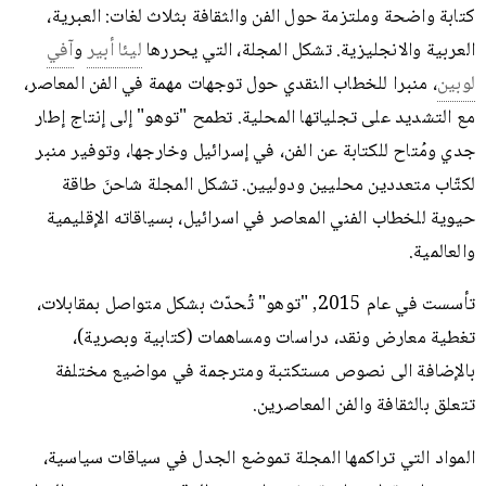
كتابة واضحة وملتزمة حول الفن والثقافة بثلاث لغات: العبرية،
العربية والانجليزية. تشكل المجلة، التي يحررها
ليئا أبير
و
آفي
لوبين
، منبرا للخطاب النقدي حول توجهات مهمة في الفن المعاصر،
مع التشديد على تجلياتها المحلية. تطمح "توهو" إلى إنتاج إطار
جدي ومُتاح للكتابة عن الفن، في إسرائيل وخارجها، وتوفير منبر
لكتّاب متعددين محليين ودوليين. تشكل المجلة شاحنَ طاقة
حيوية للخطاب الفني المعاصر في اسرائيل، بسياقاته الإقليمية
والعالمية.
تأسست في عام 2015, "توهو" تُحدّث بشكل متواصل بمقابلات،
تغطية معارض ونقد، دراسات ومساهمات (كتابية وبصرية)،
بالإضافة الى نصوص مستكتبة ومترجمة في مواضيع مختلفة
تتعلق بالثقافة والفن المعاصرين.
المواد التي تراكمها المجلة تموضع الجدل في سياقات سياسية،