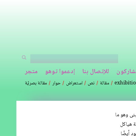
شاركون
للإتصال بنا
إدعموا توهو
متجر
exhibiti
مقالة
نص
استعراض
حوار
مقالة بصريّة
نى وهو ما
 هياكل
 أيضًا