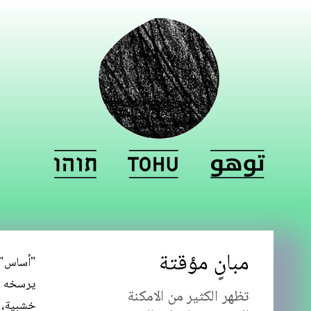
مبانٍ مؤقتة
"أساس"،
يرسخه ف
تظهر الكثير من الامكنة
خشبية، و