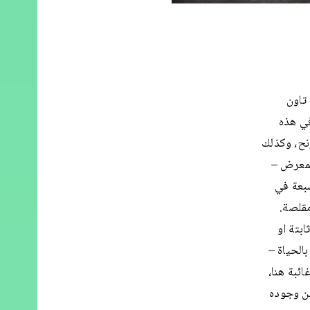
تاون
. في هذه
 تترنح، وكذلك
لمعرض –
اس السبعة في
وتيرة مقلصة.
بتة او
بالحياة –
ائبة هنا،
ين وجوده