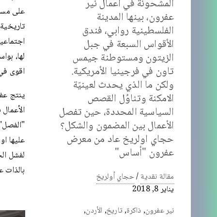
المشحونة في اعمال نير
على مست
عفرون، بينها المدينة
تاريخية 
الفلسطينية روابي، فندق
اجتماعية
الأقواس السبعة في جبل
الزيتون ومستوطنة جيمس
لها، بوا
تاون في فرجينيا الأمريكية.
اقوى في
ولكن ما الذي يحدث لعينيّة
ينتج عفر
الامكنة وتناوُل القصص
الأعمال 
السياسية المحددة، حين تفصل
الأعمال بين المضمون والشكل؟
"الفصل" 
حجاي اولريخ عاد من معرض
عليها او
عفرون "أساس"
لفشل ال
بالذات ع
مقالة نقدية
/
حجاي أولريخ
يناير 8, 2018
نير عفرون
,
ذاكرة
,
تاريخ
,
الأردن
,