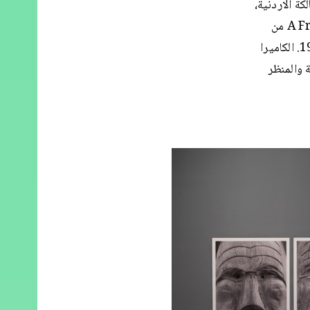
ة الاردنية،
الذي يظهر في عمل آخر لعفرون ومعروض هو الآخر في معرض A Free Moment من
العام 2011. هذا فيديو يظهر سقالات حول المبنى، الذي تم وقف بناءه بعد 1967. الكاميرا
 والمنظر