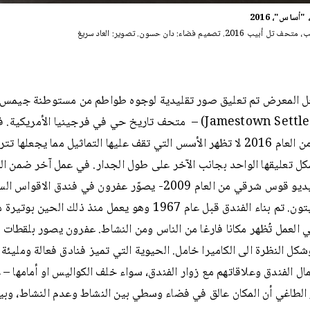
"أساس"، 2016
2016. تصميم فضاء: دان حسون. تصوير: العاد سريغ
 المعرض تم تعليق صور تقليدية لوجوه طواطم من مستوطنة جيمس 
(Jamestown Settlement) – متحف تاريخ حي في فرجينيا الأمريكية
الصورة من العام 2016 لا تظهر الأسس التي تقف عليها التماثيل مما يجعلها
ل تعليقها الواحد بجانب الآخر على طول الجدار. في عمل آخر ضمن ا
عمل الفيديو قوس شرقي من العام 2009- يصوّر عفرون في فندق الاقو
جبل الزيتون. تم بناء الفندق قبل عام 1967 وهو يعمل منذ ذلك الحين ب
 العمل تُظهر مكانا فارغا من الناس ومن النشاط. عفرون يصور بلقطات ثا
شكل النظرة الى الكاميرا خامل. الحيوية التي تميز فنادق فعالة ومليئة 
ال الفندق وعلاقاتهم مع زوار الفندق، سواء خلف الكواليس او أمامها – غ
الطاغي أن المكان عالق في فضاء وسطي بين النشاط وعدم النشاط، وب