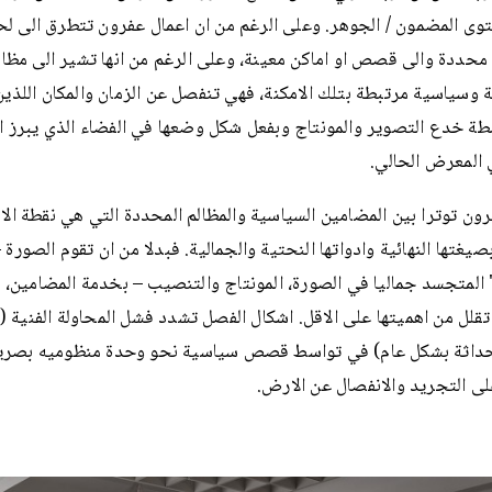
وى المضمون / الجوهر. وعلى الرغم من ان اعمال عفرون تتطرق الى ل
محددة والى قصص او اماكن معينة، وعلى الرغم من انها تشير الى مظال
 وسياسية مرتبطة بتلك الامكنة، فهي تنفصل عن الزمان والمكان اللذين 
سطة خدع التصوير والمونتاج وبفعل شكل وضعها في الفضاء الذي يبرز 
 المعرض الحالي.
ون توترا بين المضامين السياسية والمظالم المحددة التي هي نقطة الا
بصيغتها النهائية وادواتها النحتية والجمالية. فبدلا من ان تقوم الصورة 
المتجسد جماليا في الصورة، المونتاج والتنصيب – بخدمة المضامين، 
 تقلل من اهميتها على الاقل. اشكال الفصل تشدد فشل المحاولة الفنية (ر
حداثة بشكل عام) في تواسط قصص سياسية نحو وحدة منظوميه بصرية
لى التجريد والانفصال عن الارض.