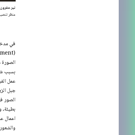
نير عفرون، 
منظر تنصيب، متحف تل أبيب 
في مدخل
بسبب شك
الصور في
بطيئة، و
اعمال عم
والشعور 