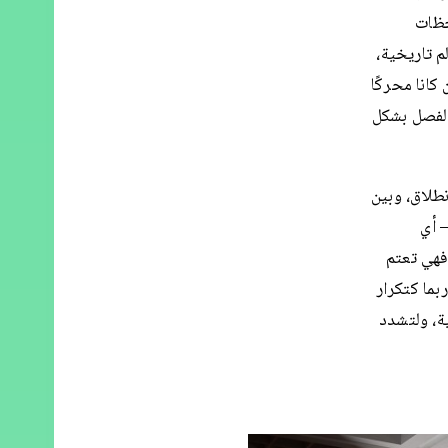
حظات
م تاريخية،
كانا محركًا
الفصل بشكل
نطلاق، وبين
– أي
فهي تعتم
بما كتكرار
، ولتشدد