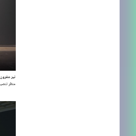
نير عفرون، 2016 mestown (totems
منظر تنصيب، متحف تل أبيب 