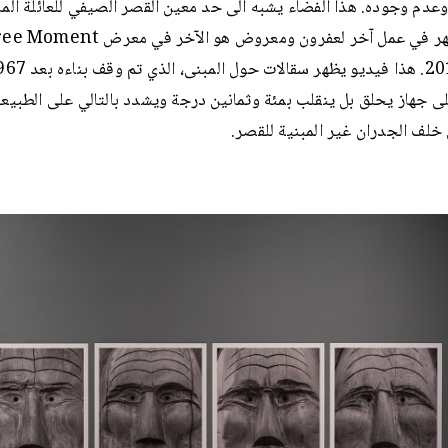
عدم وجوده. هذا الفضاء يشبه الى حد معين القصر الصيفي للعائلة المالك
ى جهاز يحلق بل ينقلب بمئة وثمانين درجة ويشدد بالتالي على الطبيعة
خلف الجدران غير المبنية للقصر.