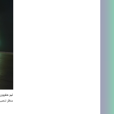
نير عفرون، 
منظر تنصيب، متحف تل أبيب 