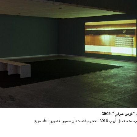
"قوس شرقي"، 2009
2016. تصميم فضاء: دان حسون. تصوير: العاد سريغ