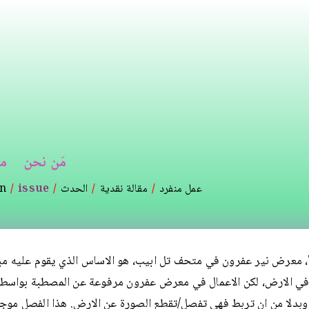
تجاوز
إلى
المحتوى
الرئيسي
مَن نحن
م
عمل منفرد
مقالة نقدية
الحدث
issue
on
 معرض نير عفرون في متحف تل ابيب، هو الاساس الذي يقوم عليه مب
ي الارض، لكن الاعمال في معرض عفرون مرفوعة عن المصطبة بواسطة
بدلا من ان تربط فهي تفصل/تقطع الصورة عن الارض. هذا الفصل موجود