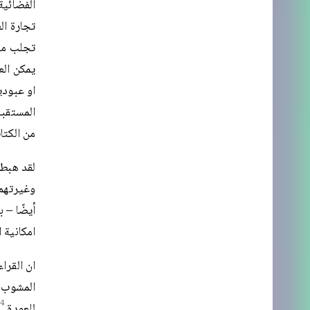
الفضائية
تجارة ال
يمكن الع
او عبودي
المستقبل
من الكتاب 
لقد هبط
وغيرتهم 
أيضًا – 
امكانية 
ان القرا
المشوب ب
4
للعودة.
و