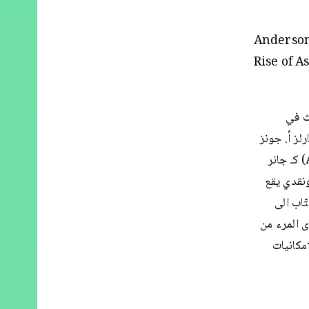
Anderson,
Rise of A
باحث في
يا تشارلز أ. جونز
(Jones)، هو مجموعة مقالات تتقصّى المستقبلية الافريقية (Afrofuturism) كـ جانر
ونقدي يقع
ّاب الى
ى المرء من
امكانيات