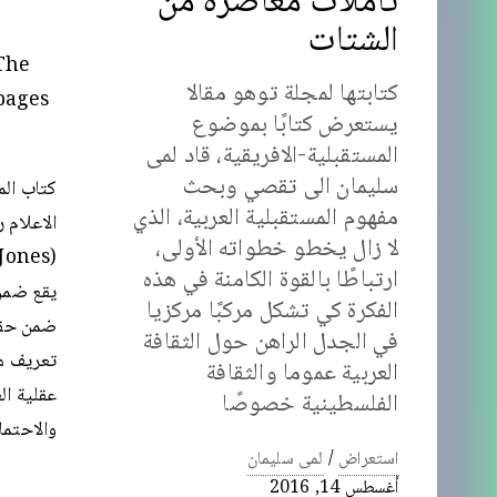
تأملات معاصرة من
الشتات
 The
كتابتها لمجلة توهو مقالا
 pages
يستعرض كتابًا بموضوع
المستقبلية-الافريقية، قاد لمى
سليمان الى تقصي وبحث
مفهوم المستقبلية العربية، الذي
لا زال يخطو خطواته الأولى،
ارتباطًا بالقوة الكامنة في هذه
يقع ضمن 
الفكرة كي تشكل مركبًا مركزيا
ضمن حقول
في الجدل الراهن حول الثقافة
تعريف ما
العربية عموما والثقافة
عقلية ال
الفلسطينية خصوصًا
والاحتما
استعراض
/
لمى سليمان
أغسطس 14, 2016