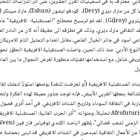
ي معترف به في تسعينيات القرن العشرين، على أثر الدراسات التحليل
قد الثقافي مارك ديري، وذلك في تطرّقه الى حقيقة أنه كان من النادر ال
عي اسود في جانر الخيال العلمي، مقابل انعدام التمثيل التام للامريكان-
لنوع الأدبي. منذ ذلك الحين، واصلت المستقبلية الافريقية التطوّر نحو
ريقي شامل، مع استخدامها تقنيّات متطورة لغرض التجوال ما بين الما
ل.
دت المستقبلية الافريقية (أو تعرضت للنقد) بوصفها اسلوبًا لتملـّك ثقا
لشائعة بنمطها الغربي الأبيض، فإنه توجد جذور عميقة لهذه الفكرة ولت
بة في الثقافة السوداء وتاريخ الشتات الافريقي. في أحد أثرى فصول
Afrofuturism 2.0 تحليلاً، وعنوانه: "أثر الحرب الفانية: المستقبلية الاف
 من الأعمال الثقافية لمبدعين في الشتات الافريقي قد تبنى بحماسة صو