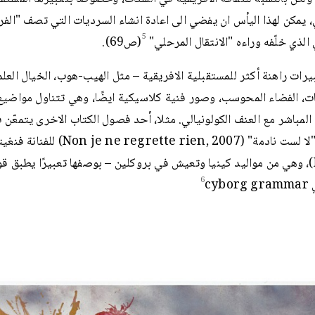
، يمكن لهذا اليأس ان يفضي الى اعادة انشاء السرديات التي تصف "الفر
5
 الذي خلّفه وراءه "الانتقال المرحلي"
(ص69).
يرات راهنة أكثر للمستقبلية الافريقية – مثل الهيب-هوب، الخيال العل
، الفضاء المحوسب، وصور فنية كلاسيكية ايضًا، وهي تتناول مواضيع
المباشر مع العنف الكولونيالي. مثلا، أحد فصول الكتاب الاخرى يتمعّن 
بعنوان: "لا لست نادمة" (e regrette rien, 2007
(Mutu)، وهي من مواليد كينيا وتعيش في بروكلين – بوصفها تعبيرًا يطبق قو
6
ي
cyborg grammar