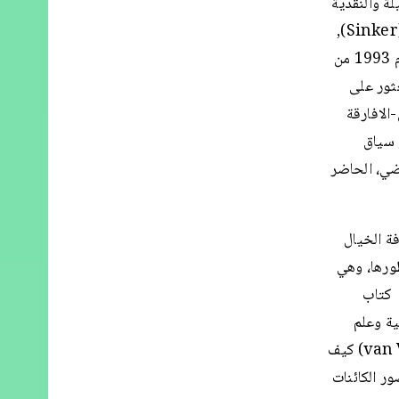
ة والنقدية
التي ألفها كل من مارك ديري (Dery)، كودفو ايشون (Eshun), مارك سينكر (Sinker),
وبول غيلروي (Gilroy) . لقد تم ترسيخ مصطلح "المستقبلية- الافريقية" عام 1993 من
عثور على
الافارقة
 سياق
ضي، الحاضر
فة الخيال
طورها، وهي
 كتاب
ريقية وعلم
السياسة الزمني لشعب فضائي"، يُظهر الباحث الكندي توفياس فان فين (van Veen) كيف
ر الكائنات