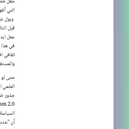
حقل خطاب
قبل النا
عمل ابدا
في هذا ا
ثقافي اف
والمستقب
حتى لو ب
العلمي ا
جذور ضار
أن "عددا