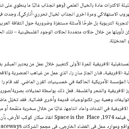
ليلة الاكتراث عادة بالخيال العلمي (وهو انجذاب غالبًا ما ينطوي على ت
هروب الاستهلاكي ومرة اخرى انجذاب لخيال تحرري-أناركي)، وجدت في 
لتجربة التربوية بل طرحًا لأسئلة مستفزة وضرورية حول الثقافة العربية
ن تأويلها من خلال حالات متعددة لحالات الوجود الفلسطينية – تلك ال
و المتخيّلة.
ستقبلية الافريقية للمرة الأولى كتعبير خلال عمل من يعتبر المبشّر بف
ية-الافريقية، فنان الجاز سان را، الذي عمل من غياهب العنصرية والاقص
المؤسسة الأمريكية الحاكمة في خمسينيات القرن الماضي. لقد قام را
ز الافريقية والشعر والفلسفة. فعل ذلك بواسطة تمثيلات بصرية/صور
توليفات وهمية بين تكنولوجيات قديمة وأخرى فضائية. فقد تخيّل ما
 الافريقية في الشتات واعاد انتاجها، غالبًا من خلال سخرية ملمّحة أو مبط
حاول في فيلمه 1974, Space is the Place انقاذ سكان كوكب الأ
عليهم مواقع وموارد عمل في الفضاء الخا