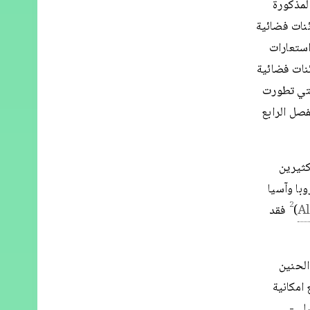
لمذكورة
ئنات فضائية
تخدم استعارات
ئنات فضائية
لتي تطورت
فصل الرابع
كثيرين
با وآسيا
2
A
)
فقد
الحنين
امكانية
بلي-