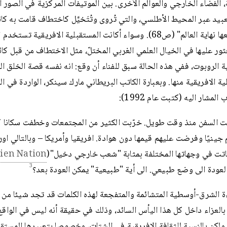
، الفضاء الخارجي والعوالم الأخرى. بين الموتيفات المركزية في الصور ا
عبيد عبر المحيط الأطلسي، والتي تُروى وتُتَخيَّل كاختطاف قامت به كا
تجلب معها نهاية العالم" (ص68). وسواء أكانت المستقبلية الافريقية تس
ثور عليها في الخيال العلمي الغربي المختلّ، مثل الاختطاف من قبل كا
ة الروبوت، ففي هذه الحالة سبق للفناء أن وقع: انه نفسه قصة الخلق ا
ية الافريقية منها. وبعبارة الكاتب البريطاني مارك سينكر، الواردة في ال
المشار اليه (كتبت عام 1992):
ت السفن منذ وقت طويل. خرّبت الكثير من المجتمعات وخطفت سكانا 
جينيًا وفرضت عليهم قيمها دون هوادة. افريقيا وأمريكا – وبالتالي اورو
باتت في وجهاتها المختلفة بمثابة "شعب خارجي دخيل"(
lien Nation
3
العودة الى وضع طبيعي. الى أية "طبيعية" يمكن العودة بعد؟
ءة الشرق-أوسطية المتشائمة والمتفجعة لهذه الكلمات قد تجد شيئا من 
العزاء داخل كل هذا اليأس السائد، وذلك في حقيقة أنه ليس في الواقع 
لكن بالنسبة للثقافة الافريقية في الشتات، وخصوصا بتعبيرها المستق