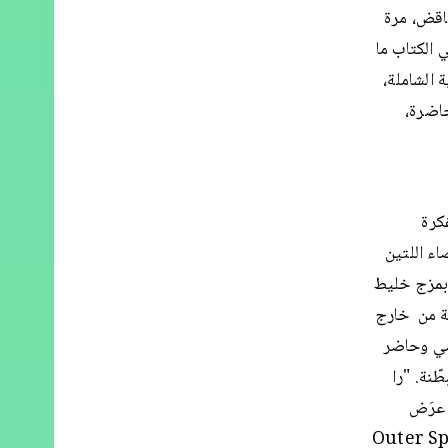
ناقض، مرة
الكتاب ما
 الشاملة،
حاضرة،
كرة
اء اللتين
 بمزج خليط
ية من خارج
ضي وحاضر
ّنة. "را
رض، بأن عرَض
رجي، في مجمع الشركات Outer Spaceways