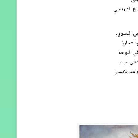
اغ التاريخي
مي النسوي،
 تتجاوز
في اللوحة
Non je n) للفنانة فنغيتشي موتو
اعد الانسان