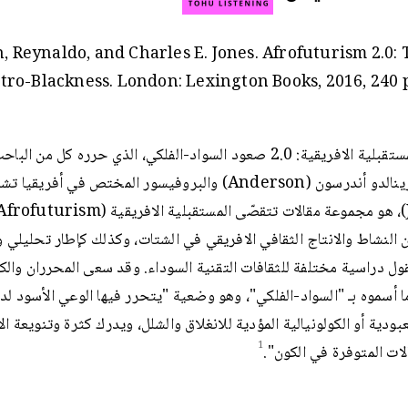
 Reynaldo, and Charles E. Jones. Afrofuturism 2.0:
stro-Blackness. London: Lexington Books, 2016, 240
كتاب المستقبلية الافريقية: 2.0 صعود السواد-الفلكي، الذي حرره كل من ال
الاعلام رينالدو أندرسون (Anderson) والبروفيسور المختص في أفريق
النشاط والانتاج الثقافي الافريقي في الشتات، وكذلك كإطار تحليلي 
 دراسية مختلفة للثقافات التقنية السوداء. وقد سعى المحرران والكت
 أسموه بـ "السواد-الفلكي"، وهو وضعية "يتحرر فيها الوعي الأسود لد
عبودية أو الكولونيالية المؤدية للانغلاق والشلل، ويدرك كثرة وتنويعة ال
1
لات المتوفرة في الكون".