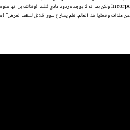
Incorporated ولكن بما انه لا يوجد مردود مادي لتلك الوظائف بل انها من
 عن ملذات وخطايا هذا العالم، فلم يسارع سوى قلائل لتلقف العرض" (ص65)