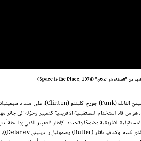
"الفضاء هو المكان" (Space is the Place, 1974)
كان موسيقيّ الفانك (Funk) جورج كلينتو (Clinton)، على امتد
 هو من قاد استخدام المستقبلية الافريقية كتعبير وحوّله الى جانر مهم.
لمستقبلية الافريقية وضوحًا وتحديدا كإطار للتعبير الفني بواسطة أدب
العلمي الذي كتبه اوك