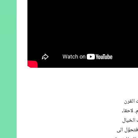
اد سبعينيات القرن
 لاحقا،
 الخيال
تافيا باتلر (Butler) وصموئيل ر. ديليني Delaney))، فتحوّل الى