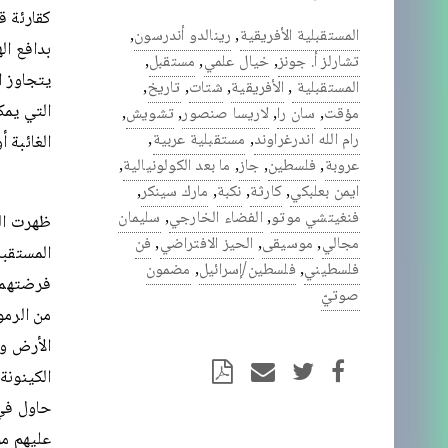
كقارئة ق
المستقبلية الأفريقية
,
رينالدو أندرسون
,
بدافع ال
تشارلز أ. جونز
,
خيال علمي
,
مستقبل
,
يتجاوز ا
المستقبلية
,
الأفريقية
,
شتات
,
تاريخ
,
التي يمك
مؤقت
,
سان را
,
لاريسا صنصور
,
تشويش
,
رام الله اندرغراوند
,
مستقبلية عربية
,
الغائبة أ
عروبة
,
فلسطين
,
جاز
,
ما بعد الكولونيالية
,
ايمن بعلبكي
,
كارثة
,
نكبة
,
مارك سينكر
,
فنغيتشي موتو
,
الفضاء الخارجي
,
سليمان
ظهرت الم
مجالي
,
موسيقى
,
الحيز الافتراضي
,
فن
المستقبل
فلسطيني
,
فلسطين/إسرائيل
,
مضمون
فرضتهما 
صوتيّ
من الرمو
الأرض و
الكينونة