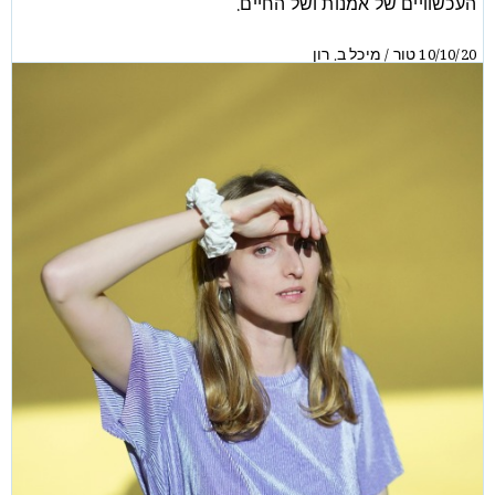
העכשוויים של אמנות ושל החיים.
טור
מיכל ב. רון
/
10/10/20