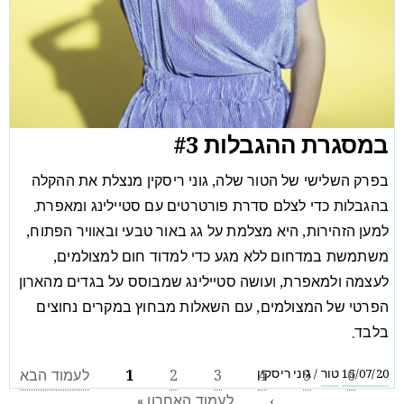
במסגרת ההגבלות #3
בפרק השלישי של הטור שלה, גוני ריסקין מנצלת את ההקלה
בהגבלות כדי לצלם סדרת פורטרטים עם סטיילינג ומאפרת.
למען הזהירות, היא מצלמת על גג באור טבעי ובאוויר הפתוח,
משתמשת במדחום ללא מגע כדי למדוד חום למצולמים,
לעצמה ולמאפרת, ועושה סטיילינג שמבוסס על בגדים מהארון
הפרטי של המצולמים, עם השאלות מבחוץ במקרים נחוצים
בלבד.
טור
גוני ריסקין
/
15/07/20
6
5
4
3
2
1
לעמוד הבא
›
לעמוד האחרון »