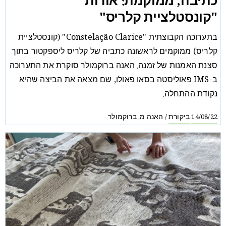
כתיבה, ממוקמת: אודות
"קונסטלציית קלריס"
בתערוכה הקבוצתית "Constelação Clarice" (קונסטלציית
קלריס) ממוקמים לראשונה כתביה של קלריס ליספקטור בתוך
סצנת האמנות של זמנה. האנה ברוקמולר סוקרת את התערוכה
ב-IMS פאוליסטה בסאו פאולו, שם מצאה את הביצה שהיא
נקודת ההתחלה.
ביקורת
האנה מ. ברוקמולר
/
14/08/22