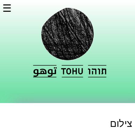
דילוג
☰
לתוכן
העיקרי
צילום