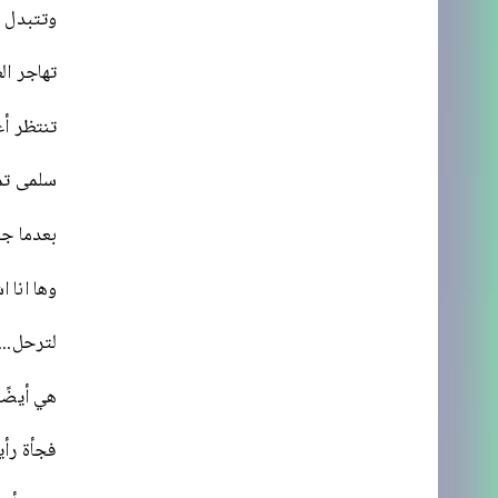
وتتبدل ا
تهاجر ال
تنتظر أع
سلمى تم
بعدما جل
وها انا 
لترحل...
هي أيضًا
فجأة رأي