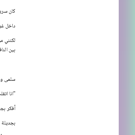
كان سرير
داخل غرف
لكنني من
بين النا
سلمى ورس
"انا اتقل
أفكر بجد
بجديلة 