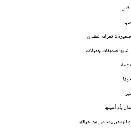
رقص
حب
غيرة لا تعرف الفقدان
 لديها صديقات جميلات
بشعة
حبها
بر
ان بأم أعينها
د الرقص يتلاشى من حياتها