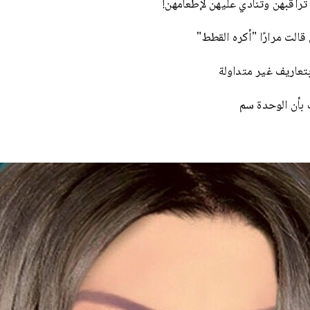
راقبهن وتنادي عليهن لإطعامهن!
قالت مرارًا "أكره القطط"
عاريف غير متداولة
أن الوحدة سم