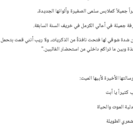
اً جميلاً كملابس سلمى الصغيرة وألوانها الجديدة،
ة جميلة في أعالي الكرمل في خريف السنة السابقة.
 شدة شوقي لها فتحت نافذةً من الذكريات، ولا ريب أنني قمت بتحمل ال
فذة وبين ما تراكم داخلي من استحضار الغائبين."
التها الأخيرة لأبيها الميت:
ب كثيراً يا أبت
لية الموت والحياة
شعري الطويلة