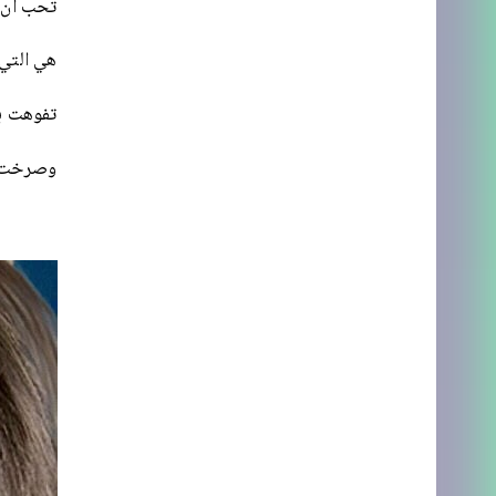
تحب أن ت
هي التي 
تفوهت بت
وصرخت ب