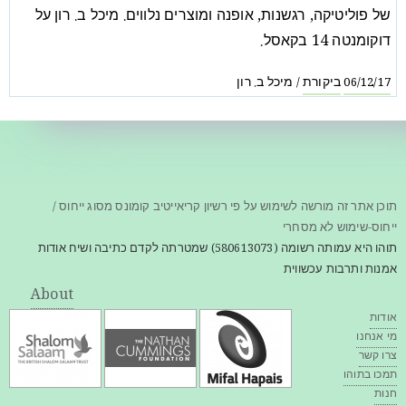
של פוליטיקה, רגשנות, אופנה ומוצרים נלווים. מיכל ב. רון על
דוקומנטה 14 בקאסל.
ביקורת
מיכל ב. רון
/
06/12/17
תוכן אתר זה מורשה לשימוש על פי רשיון קריאייטיב קומונס מסוג ייחוס /
ייחוס-שימוש לא מסחרי
תוהו היא עמותה רשומה (580613073) שמטרתה לקדם כתיבה ושיח אודות
אמנות ותרבות עכשווית
About
אודות
מי אנחנו
צרו קשר
תמכו בתוהו
חנות