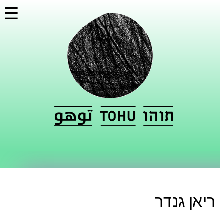
דילוג
☰
לתוכן
העיקרי
ריאן גנדר