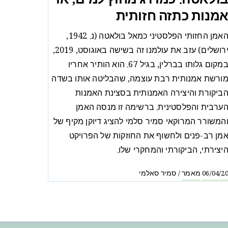
ולאטה: כמו דג מחוץ למים, או
מנות כתזה חזותית
האמן החזותי הפלסטיני כמאל בולאטה (נ. 1942,
ירושלים) עזב את עולמנו זה בשישה באוגוסט, 2019,
במקום גלותו בברלין, בגיל 67. הוא הותיר אחריו
ורשת אמנותית רבת עוצמה, שהבליטה אותו בשדה
ביקורת והיצירה האמנותית בסצינת האמנות
ערבית והפלסטינית. ברשימה זו מנסה האמן
המשורר המרוקאי סמיר סלמי להציג דיוקן מקיף של
מן רב-פנים ולחשוף את החוזקות של הפרויקט
יצירתי, הביקורתי והמחקרי שלו.
מאמר
סמיר סאלמי
/
06/04/2