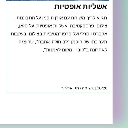
ב
אשליות אופטיות
א
חגי אולריך משוחח עם אורׇן הופמן על התבוננות,
צילום, פרספקטיבה ואשליות אופטיות, על סזאן,
אלברס ווסרלי ועל פרפורמטיביות בצילום, בעקבות
תערוכתו של הופמן "לב חולה-אהבה", שהוצגה
מ
לאחרונה ב"לובי - מקום לאמנות".
ה
ה
ו
א
ה
שיחה
חגי אולריך
/
01/05/20
0