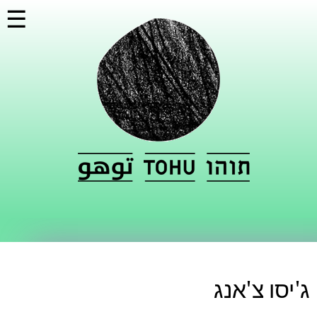
דילוג
☰
לתוכן
העיקרי
ג'יסו צ'אנג