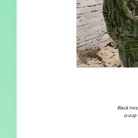
הטקסט פורסם במקור באנגלית בספר "Between States", שראה אור בשנת 2015 בהוצאת Black
ני קטעים