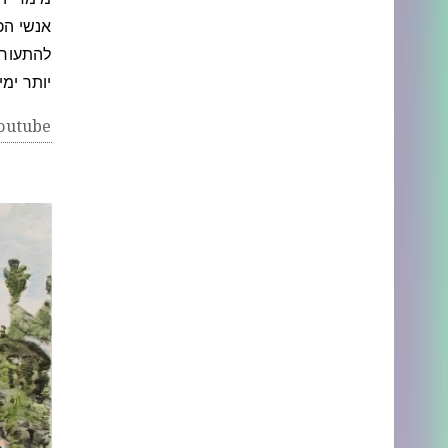
מימדי ה
אנשי הכ
להתעורר
יותר ימ
youtube - ניעלין 2009