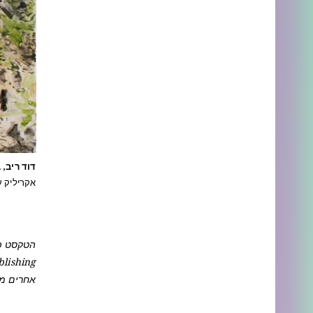
דוד ריב, 
אקריליק על ב
אחרים מה