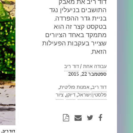
דוד ריב את מאבק
התושבים בניעלין נגד
בניית גדר ההפרדה.
בטקסט קצר זה הוא
מתמקד באחד הציורים
שצייר בעקבות הפעילות
הזאת.
עבודה אחת
/
דוד ריב
ספטמבר 22, 2015
דוד ריב
,
אמנות פוליטית
,
פלסטין/ישראל
,
דיוקן
,
ציור
דוד ריב,