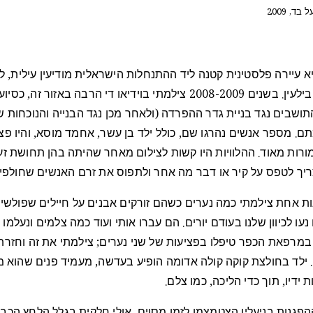
ד, 2009
יא עיירה פלסטינית קטנה ליד ההתנחלות הישראלית מודיעין עילית, ל
מהכפר בילעין. בשנים 2008-2009 צילמתי בוידיאו די הרבה באזור זה, 
ושבים נגד בניית גדר ההפרדה (ולאחר מכן נגד הבנייה והנוכחות 
ם. מספר אנשים נהרגו שם, כולל ילד בן עשר, אחמד מוסא, והיו פצי
ורות מאוד. ההלוויות היו קשות לצילום מאחר שהיתה בהן תחושת זע
ריך לטפס על קיר או דבר מה אחר ולתפוס את זרם האנשים שחולפים
ת אחת צילמתי כמה נערים כשהם זורקים אבנים על חיילים שפולשים
נעו לכיוון שלנו בעודם יורים. הם עברו אותי ועוד כמה צלמים ונעלמו
 במרפאת הכפר טיפלו בפציעות של שני נערים; צילמתי את זה וחזרתי
 ילד בחולצת קוקה קולה אדומה הופיע בעדשה, מעמיד פנים שהוא מ
ידיו, תוך כדי הליכה, כמו צלם.