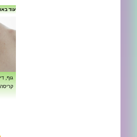
עוד באו
גוף, די
קריסה