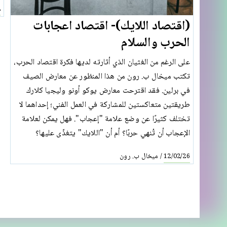
2
(اقتصاد اللايك)- اقتصاد اعجابات
الحرب والسلام
على الرغم من الغثيان الذي أثارته لديها فكرة اقتصاد الحرب،
تكتب ميخال ب. رون من هذا المنظور عن معارض الصيف
في برلين. فقد اقترحت معارض يوكو أونو وليجيا كلارك
طريقتين متعاكستين للمشاركة في العمل الفني؛ إحداهما لا
تختلف كثيرًا عن وضع علامة "إعجاب". فهل يمكن لعلامة
الإعجاب أن تُنهي حربًا؟ أم أن "اللايك" يتغذّى عليها؟
ميخال ب. رون
/
12/02/26