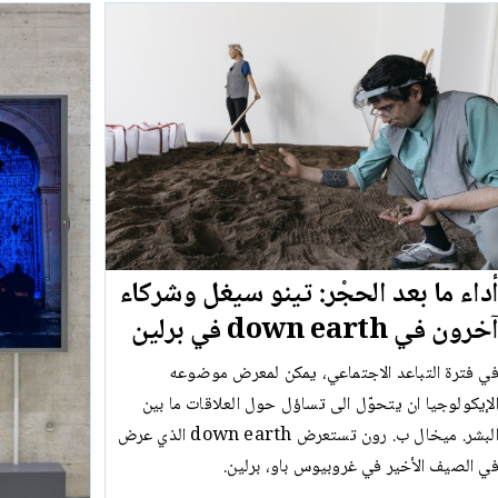
داء ما بعد الحجْر: تينو سيغل وشركاء
خرون في down earth في برلين
ي فترة التباعد الاجتماعي، يمكن لمعرض موضوعه
لإيكولوجيا ان يتحوّل الى تساؤل حول العلاقات ما بين
البشر. ميخال ب. رون تستعرض down earth الذي عرض
ي الصيف الأخير في غروبيوس باو، برلين.