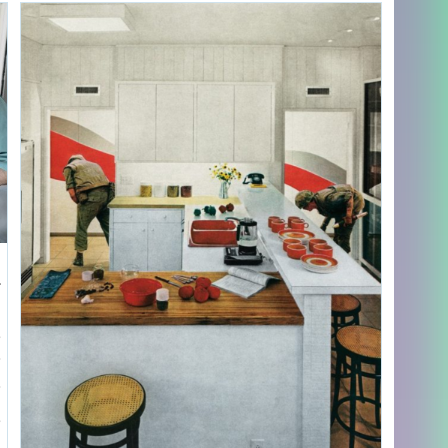
أ
آ
ف
ا
ف