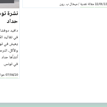
مقالة نقدية
ميخال ب. رون
/
22/01/2
نشرة توهو
حداد
دافيد دوفشان
في تقاليد ال
يعيش في تونس
والأكل، الترحا
أنشأها حداد ف
في تونس.
حوار
07/04/20