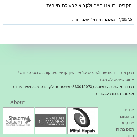
הקריטי בו אנו חיים ולקרוא לפעולה חיובית.
מאמר חזותי
יואב רודה
/
12/06/20
תוכן אתר זה מורשה לשימוש על פי רשיון קריאייטיב קומונס מסוג ייחוס /
ייחוס-שימוש לא מסחרי
תוהו היא עמותה רשומה (580613073) שמטרתה לקדם כתיבה ושיח אודות
אמנות ותרבות עכשווית
About
אודות
מי אנחנו
צרו קשר
תמכו בתוהו
חנות