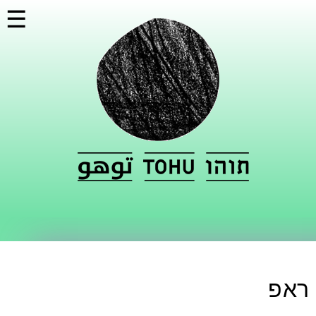
דילוג
☰
לתוכן
העיקרי
ראפ