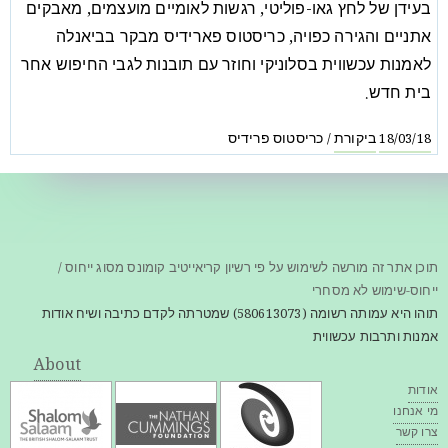
בעידן של לחץ גאו-פוליטי, רגשות לאומיים מועצמים, מאבקים
אתניים והגירה כפויה, כריסטוס פארידיס מבקר בביאנלה
לאמנות עכשווית בסלוניקי וחוזר עם תובנות לגבי החיפוש אחר
בית חדש.
ביקורת
כריסטוס פרידיס
/
18/03/18
תוכן אתר זה מורשה לשימוש על פי רשיון קריאייטיב קומונס מסוג ייחוס /
ייחוס-שימוש לא מסחרי
תוהו היא עמותה רשומה (580613073) שמטרתה לקדם כתיבה ושיח אודות
אמנות ותרבות עכשווית
About
אודות
מי אנחנו
צרו קשר