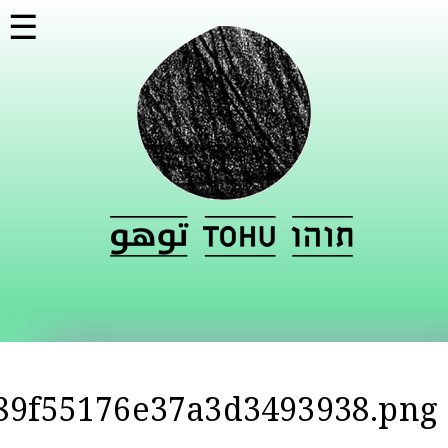
דילוג
☰
לתוכן
העיקרי
89f55176e37a3d3493938.png