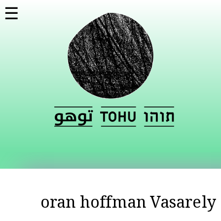
דילוג
☰
לתוכן
העיקרי
oran hoffman Vasarely