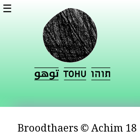
דילוג
☰
לתוכן
העיקרי
18 Broodthaers © Achim