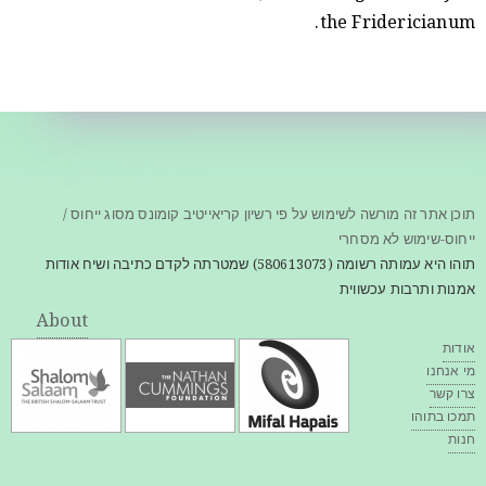
the Fridericianum.
תוכן אתר זה מורשה לשימוש על פי רשיון קריאייטיב קומונס מסוג ייחוס /
ייחוס-שימוש לא מסחרי
תוהו היא עמותה רשומה (580613073) שמטרתה לקדם כתיבה ושיח אודות
אמנות ותרבות עכשווית
About
אודות
מי אנחנו
צרו קשר
תמכו בתוהו
חנות