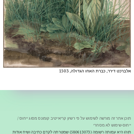
אלברכט דירר, כברת האחו הגדולה, 1503
תוכן אתר זה מורשה לשימוש על פי רשיון קריאייטיב קומונס מסוג ייחוס /
ייחוס-שימוש לא מסחרי
תוהו היא עמותה רשומה (580613073) שמטרתה לקדם כתיבה ושיח אודות