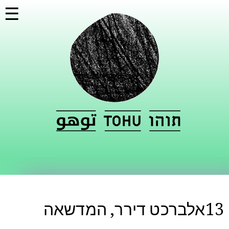
דילוג
☰
לתוכן
העיקרי
13אלברכט דירר, המדשאה