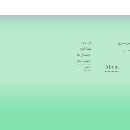
ر تجاري
مَن نحن
مشاركون
للإتصال بنا
إدعموا توهو
About
متجر