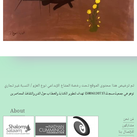
تم ترخيص هذا محتوى الموقع تحت رخصة المشاع الإبداعي نوع العزو / النسبة غير تجاري
توهو هي جمعية مسجلة
(580613073) تهدف لتطوير الكتابة والخطاب حول الفن والثقافة المعاصرين
About
مَن نحن
مشاركون
للإتصال بنا