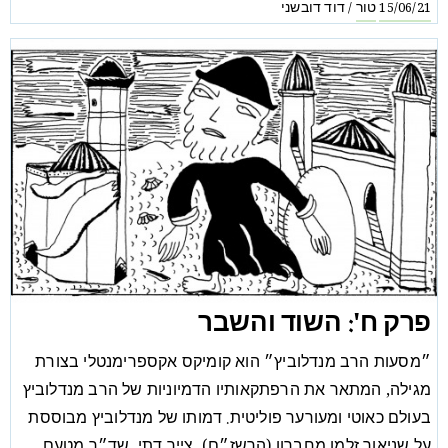
טור
דוד דובשני
/
15/06/21
פרק ח': השוד והשבר
״מסעות הרב מנדלוביץ״ הוא קומיקס אקספרימנטלי בצורת
מגילה, המתאר את הרפתקאותיו הדמיוניות של הרב מנדלוביץ
בעולם כאוטי ומעורער פוליטית. דמותו של מנדלוביץ מבוססת
על שניאור זלמן מחברון (הרשז״ם), צייר דתי, שד״ר מטעם