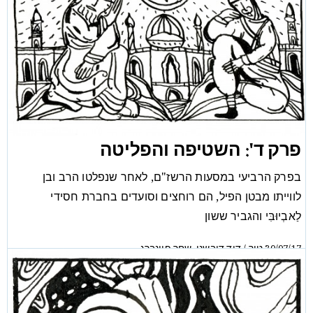
פרק ד': השטיפה והפליטה
בפרק הרביעי במסעות הרשז"ם, לאחר שנפלטו הרב ובן
לווייתו מבטן הפיל, הם רוחצים וסועדים בחברת חסידי
לַאבְיוּבִּי והגביר ששון
טור
דוד דובשני
שחר פיינברג
,
/
30/07/17