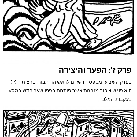
פרק ז': הפער והיצירה
בפרק השביעי מטפס הרשז"ם לראש הר תבור. בחצות הליל
הוא פוגש ציפור מנהמת אשר פותחת בפניו שער חדש במסעו
בעקבות המלכה.
טור
דוד דובשני
שחר פיינברג
,
/
04/09/18