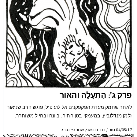
פרק ג': הַתְּעָלָה והאור
לאחר שחמק מעדת הפקפקנים אל לוע פיל, פוגש הרב שניאור
זלמן מנדלוביץ, במעמקי בטן החיה, ביונה ובחייל משוחרר.
טור
דוד דובשני
שחר פיינברג
,
/
04/05/17