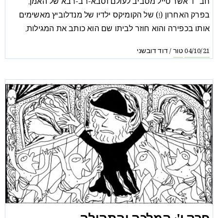
חב״ד אשר טייל מסביב לעולם וסבא-רב-רבא של האמן.
בפרק האחרון (!) של הקומיקס ילדיו של מנדלוביץ מאשימים
אותו בכפירה והוא חוזר לביתו שם הוא כותב את המגילות.
טור
דוד דובשני
/
04/10/21