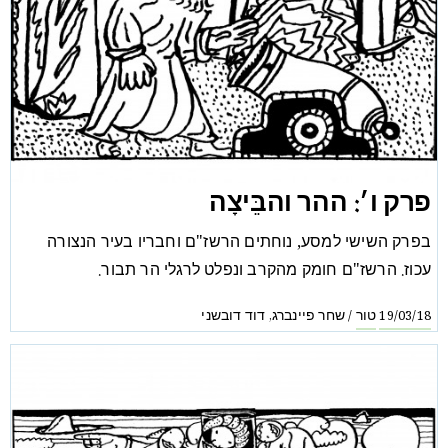
פרק ו׳: ההר והבֵּיצָה
בפרק השישי למסע, נוחתים הרשז"ם וחבריו בעיר הנצורה
עכוז. הרשז"ם חומק מהקרב ונפלט לרגלי הר תבור.
טור
שחר פיינברג
דוד דובשני
,
/
19/03/18