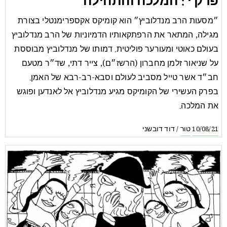
פרק י': המלכה והתהילה
״מסעות הרב מנדלוביץ״ הוא קומיקס אקספרימנטלי בצורת
מגילה, המתאר את הרפתקאותיו הדמיוניות של הרב מנדלוביץ
בעולם כאוטי ומעורער פוליטית. דמותו של מנדלוביץ מבוססת
על שניאור זלמן מחברון (הרשז״ם), צייר דתי, שד״ר מטעם
חב״ד אשר טייל מסביב לעולם וסבא-רב-רבא של האמן.
בפרק העשירי של הקומיקס מגיע מנדלוביץ אל לאנדען ופוגש
את המלכה.
טור
דוד דובשני
/
10/08/21