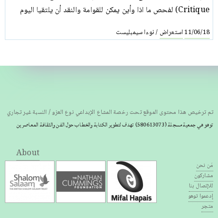
Critique) لفحص ما اذا وأين يمكن للقوامة والنقد أن يلتقيا اليوم
استعراض
نوءا سيمبليست
/
11/06/18
تم ترخيص هذا محتوى الموقع تحت رخصة المشاع الإبداعي نوع العزو / النسبة غير تجاري
توهو هي جمعية مسجلة
(580613073) تهدف لتطوير الكتابة والخطاب حول الفن والثقافة المعاصرين
About
مَن نحن
مشاركون
للإتصال بنا
إدعموا توهو
متجر