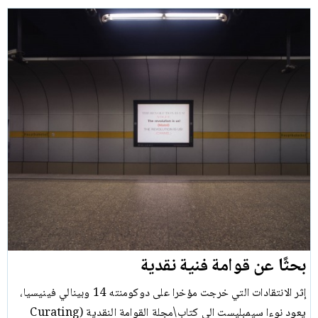
بحثًا عن قوامة فنية نقدية
إثر الانتقادات التي خرجت مؤخرا على دوكومنته 14 وبينالي فينيسيا،
يعود نوءا سيمبليست الى كتاب\مجلة القوامة النقدية (Curating