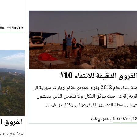
مقال
23/08/18
لفروق الدقيقة للانتماء 10#
منذ شتاء عام 2012 يقوم حمودي غنّام بزيارات شهرية الى
رية إقرث، حيث يوثّق المكان والأشخاص الذين يعيشون
يه، بواسطة التصوير الفوتوغرافي وكذلك بالفيديو.
مقالة
حمودي غنّام
/
07/06/1
الفروق الد