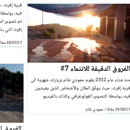
قرية إقرث، ح
فيه، بواسطة 
تم تصوير الم
إقرث التي بن
مقال
18/07/17
لفروق الدقيقة للانتماء 7#
منذ شتاء عام 2012 يقوم حمودي غنّام بزيارات شهرية الى
رية إقرث، حيث يوثّق المكان والأشخاص الذين يعيشون
يه، بواسطة التصوير الفوتوغرافي وكذلك بالفيديو
مقالة
حمودي غنّام
/
19/03/1
الفروق الد