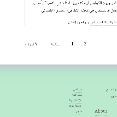
لمواجهة: الكولونيالية كتغيير للمناخ في النقب" وأساليب
مل فايتسمان في بحثه الثقافي-البصري-القضائي
استعراض
روتم روزنطال
/
03/09/1
2
1
التالية ›
الأخيرة »
ر تجاري
مَن نحن
مشاركون
للإتصال بنا
إدعموا توهو
About
متجر