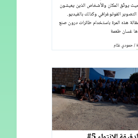
يث يوثّق المكان والأشخاص الذين يعيشون
التصوير الفوتوغرافي وكذلك بالفيديو.
قالة هذه المرة باستخدام طائرات درون صنع
اها غسان طعمة
ة
حمودي غنّام
/
قيقة للانتماء 5#