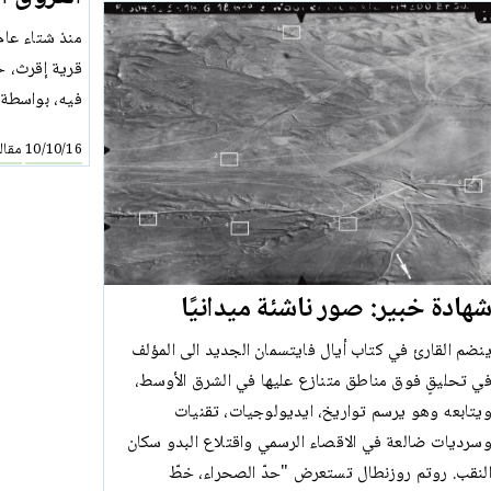
قرية إقرث، ح
فيه، بواسطة 
مقال
10/10/16
هادة خبير: صور ناشئة ميدانيًا
نضم القارئ في كتاب أيال فايتسمان الجديد الى المؤلف
ي تحليقٍ فوق مناطق متنازع عليها في الشرق الأوسط،
يتابعه وهو يرسم تواريخ، ايديولوجيات، تقنيات
سرديات ضالعة في الاقصاء الرسمي واقتلاع البدو سكان
لنقب. روتم روزنطال تستعرض "حدّ الصحراء، خطّ