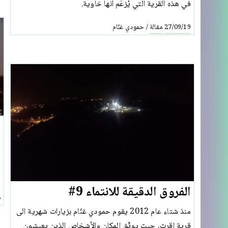
في هذه القرية التي يُزعَم أنها خاوية.
مقالة
حمودي غنّام
/
27/09/19
ا
ق
ف
الفروق الدقيقة للانتماء 9#
8
منذ شتاء عام 2012 يقوم حمودي غنّام بزيارات شهرية الى
قرية إقرث، حيث يوثّق المكان والأشخاص الذين يعيشون