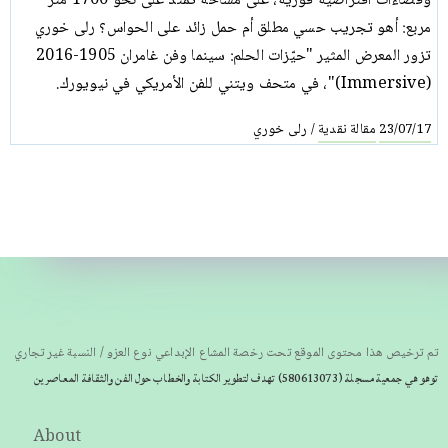
وفضاءات افتراضية فورية، على مساحة تمتد على نحو 1700 متر
مربع: أهو تجريب حسي مطلق أم حمل زائد على الحواس؟ رلى خوري
تزور المعرض المثير "حيّزات الحلم: سينما وفن غامران 1905-2016
(Immersive)"، في متحف ويتني للفن الأمريكي في نيويورك.
مقالة نقدية
رلى خوري
/
23/07/17
تم ترخيص هذا محتوى الموقع تحت رخصة المشاع الإبداعي نوع العزو / النسبة غير تجاري
توهو هي جمعية مسجلة
(580613073) تهدف لتطوير الكتابة والخطاب حول الفن والثقافة المعاصرين
About