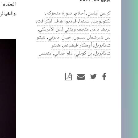
الفضاء ا
كريس أيليس
,
أحلام
,
صورة متحركة
,
والخيالي
تكنولوجيا
,
سينما
,
فيديو
,
ه.ف. لفكرافت
,
تريشا باغه
,
متحف ويتني للفن الأمريكي
,
لين هيرشمان ليسون
,
خيال
,
ديزني
,
هيتو
شطايريل
,
أوسكار فيشينغر
,
هيتو
شطايريل
,
بن كونلي
,
علم خيالي
,
منغمس