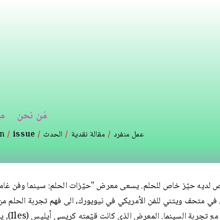
تجاوز
إلى
المحتوى
الرئيسي
مَن نحن
م
عمل منفرد
مقالة نقدية
الحدث
issue
on
20”، في متحف ويتني للفن الأمريكي في نيويورك، الى فهم تجربة الحلم م
مقارنتها مع تجربة السينما. ا