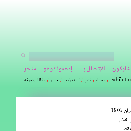
شاركون
للإتصال بنا
إدعموا توهو
متجر
exhibiti
مقالة
نص
استعراض
حوار
مقالة بصريّة
كل شخص لديه حيّز خاص للحلم. يسعى معرض "حيّزات الحلم: سينما وفن غامران 1905-
ن خلال
لمعرض الذي كانت قيّمته كريسي أيليس (Iles), يتقصى