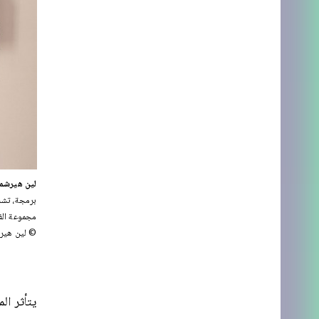
لين هيرشمان لي
برمجة، تشخيص 
مجموعة الف
© لين هيرش
يتأثر ال