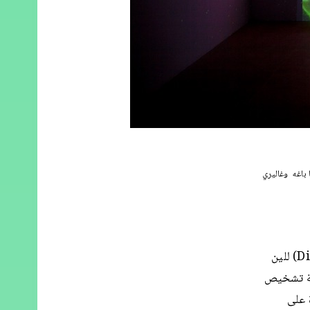
 باغه وغاليري
يستخدم عدد من الأعمال في المعرض تقنيات رقمية وتفاعلية. العمل دينا (DiNA) للين
م برمجية لتقنية تشخيص
 على