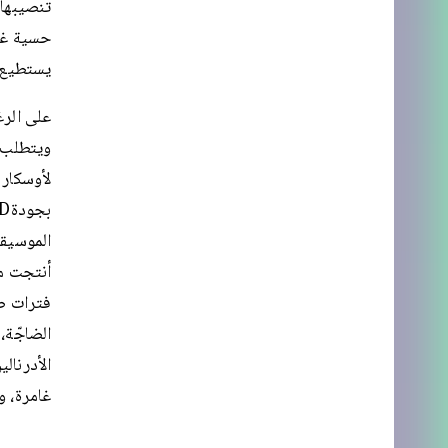
تنصيبها 
حسية غام
يستطيع ا
على الرغ
الموسيقى
أنتجت من
فترات صن
الضاجّة،
الأدرنال
غامرة، و