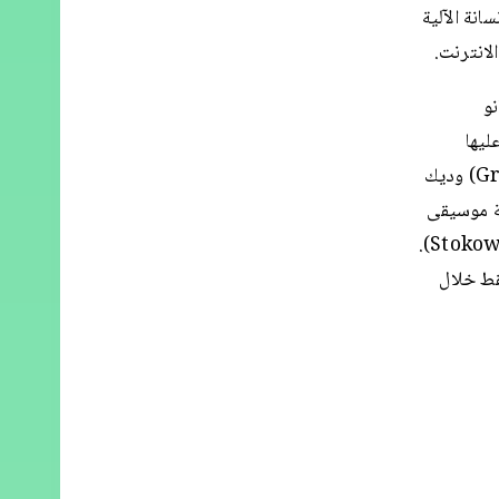
نة الآلية
لانترنت.
و
وم عليها
المعرض. فيلم الرسوم المتحركة هذا أنتج في ديزني وأخرجه جو غرانت (Grant) وديك
سطة موسيقى
كلاسيكية تؤديها جوقة فيلادلفيا، بقيادة المايسترو ليوبولد ستوكوفسكي (Stokowski).
قط خلال