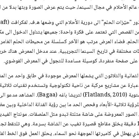
عالم الأحلام في مجال السينما، حيث يتم عرض الصورة وبثها بدلا من ال
 القصص التي تعتمد على فكرة واحدة: جميعها يتناول الدخول الى مك
لحلم. فضاء العرض مرتب هو الآخر كسلسلة من محيطات الحلم الغامرة
ت مختلفة في تاريخ السينما التجريبية. عند مدخل المعرض هناك خري
على صفحة منفردة، كوسيلة مساعدة للتجول في المعرض الفوضوي.
الثمانية والثلاثون التي يشملها المعرض موجودة في طابق واحد من الم
 عبارة عن مشاريع مركبة من ناحية تكنولوجية وتستخدم تقنيات ثلاثية ا
أرض مستوية (Flatlands, 2010) لتريشا باغه (Bagaa). المش
لرؤية ثلاثية-الأبعاد وفحص الحد ما بين رؤية الفنانة الداخلية وبين مظ
 الصور المعروضة على شاشة مثلثة تبدو مثل الملصقات. مونتاج الفيدي
طوله 18 دقيقة يخلق مقاطع قصيرة تغيب عن الشاشة بسرعة. وهي تلتقط تجر
لذي يهطل في كاميرتها الموجهة نحو السماء. يحلق العمل فوق الخط الف