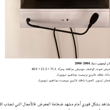
سون، دينا، 2004-2006
صوت، كواشف، موسيقى مرافقة، ومرآة, 71.1 × 15.2 × 40.6
نانة. بلطف غاليري بريجيت دوناهيو، نيويورك.
مان ليسون. الصورة بلطف غاليري بريجيت دوناهيو، نيويورك.
مشاهد بشكل فوري أمام مشهد ضخامة المعرض. فالأعمال التي تجذب الاه