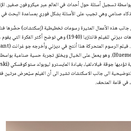
واسطة تسجيل أسئلة حول أحداث في العالم عبر ميكروفون صغير. الإنسا
ذكاء صناعي وهي تجيب على الأسئلة بشكل فوري بمساعدة البحث في ا
 جانب هذه الأعمال المثيرة رسومات تخطيطية (إسكتشات) حضّرها فنان
ستوديوهات ديزني للفيلم فانتازيا (1940) وهي توضح أكثر الفكرة التي يق
هومر Huemer). وهو يعمل على الخيال ويخلق تجربة حسية صناعية بوا
التوضيحية الى جانب الاسكتشات تشير الى أن الفيلم سيُعرض مرتين ف
 في قاعة المتحف.