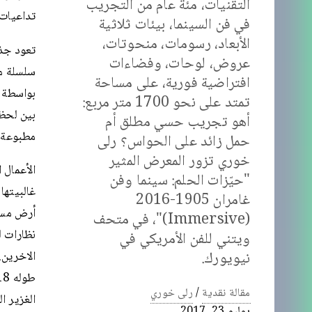
التقنيات، مئة عام من التجريب
تداعيات 
في فن السينما، بيئات ثلاثية
الأبعاد، رسومات، منحوتات،
عروض، لوحات، وفضاءات
سلسلة من
افتراضية فورية، على مساحة
بواسطة ا
تمتد على نحو 1700 متر مربع:
بين لحظا
أهو تجريب حسي مطلق أم
مطبوعة 
حمل زائد على الحواس؟ رلى
خوري تزور المعرض المثير
الأعمال 
"حيّزات الحلم: سينما وفن
غالبيتها
غامران 1905-2016
(Immersive)"، في متحف
نظارات ل
ويتني للفن الأمريكي في
نيويورك.
الاخرين.
مقالة نقدية
/
رلى خوري
الغزير ا
يوليو 23, 2017