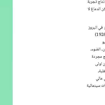
نتاج تجربة
 الدماغ لا
في البروز
ويتطلب تركيزًا وتمعنًا. العمل حيّز-ضوء-فن (Raumlichtkunst) (1926/2012)
يديو
ن، الضوء،
ج مجردة
 اولى
لبة،
 عالي
ات سينمائية