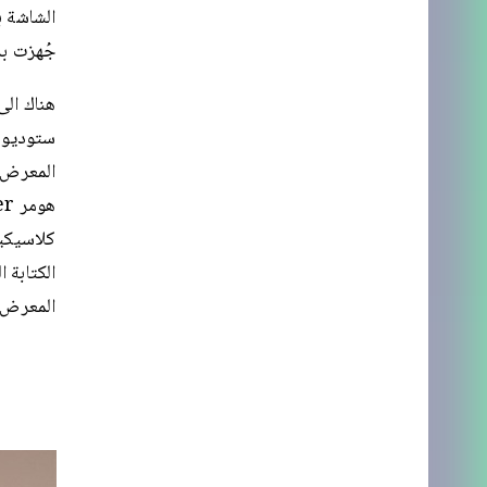
الشاشة ب
جُهزت ب
هناك الى
الكتابة 
المعرض،