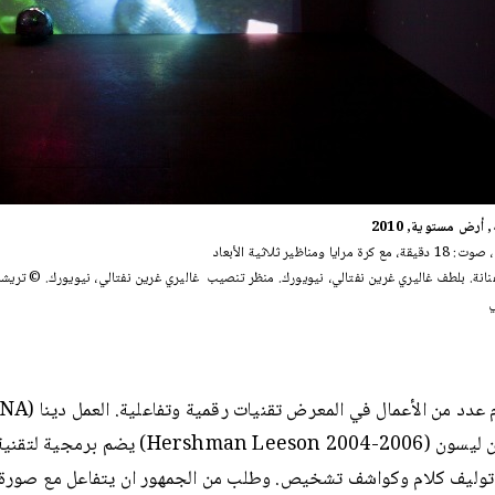
 أرض مستوية, 2010
رايا ومناظير ثلاثية الأبعاد
نانة. بلطف غاليري غرين نفتالي، نيويورك. منظر تنصيب غاليري غرين نفتالي، نيويورك. © تريشا
ي
هيرشمان ليسون (Hershman Leeson 2004-2006) يض
توليف كلام وكواشف تشخيص. وطلب من الجمهور ان يتفاعل مع صورة