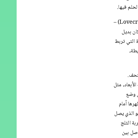
حلم فيها.
تعود جذور "حيّزات الحلم" الى دورية الأحلام التي وضعها ه.ف. لفكرافت (Lovecraft) –
ان بديل
 التي تربط
طة،
تحف.
لأبعاد، مثل
اهد مدعو الى وضع
هرها أمام
و الذي يصل
بة الثلج
اصل بين