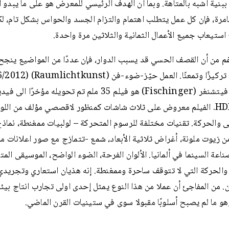
ببنية أشبه بالمتاهة. وبما أن الهدف الرئيسي للمعرض هو على ما يبدو ا
رة، فإن كل عمل يتطلب اهتمام والتزام الجسد والحواس بشكل تام، لكن
ستيعاب جميع الأعمال الثمانية والثلاثين مرة واحدة.
م من أن القصف الحسي قد يسبب الدوار، فإن عددًا من المواضيع ينجح 
لأوسكار فيتشنغر (Fischinger) هو فيلم 35 ملم تم تحويله مؤخرًا الى ف
بجودةHDD. الفيلم معروض على ثلاث شاشات كمنظور لاقصصي مؤلف من اللو
 والحركة. تقنيات مختلفة للرسوم المتحركة – لولبيات ممغنطة، نماذ
 زيوت ملونة، أغراض ثلاثية الأبعاد، شمع -تتمازج مع صور اعلانات من
اعة السينما في ألمانيا. الألوان الفرحة، الضوء الواضح، الموسيقى المتق
 والحركة التي لا تتوقف ساحرة وممغنطة. إنه هذيان استعاري وتجريدي
ين. من المفاجئ أن عملا من هذا النوع يمثل إحدى اولى تجارب انتاج بيئ
هو ما لم يصبح أسلوبًا مقبولا سوى في ستينيات القرن الماضي.