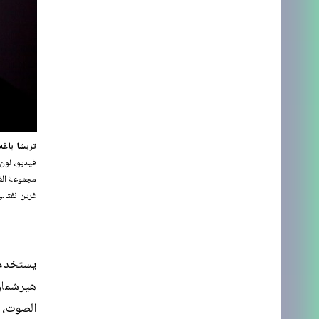
تريشا باغه,
فيديو، لون، صوت: 18 دقيقة، مع كرة م
مجموعة الف
غرين نفتال
الصوت، 