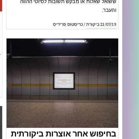
ששואל שאלות או מבקש תשובות לסיוטי ההווה
והעבר.
א
ביקורת
כריסטוס פרידיס
/
21/07/19
"
פ
ש
ש
ח
9
בחיפוש אחר אוצרות ביקורתית