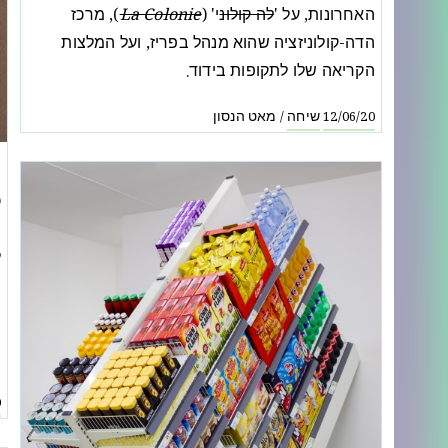
האחרונות, על '
לה קולונ
י' (
La Colonie
), מרכז
הדה-קולוניזציה שהוא מנהל בפריז, ועל המלצות
הקריאה שלו לתקופות בידוד.
שיחה
מאט הנסון
/
12/06/20
ה
כ
ה
מ
ש
0