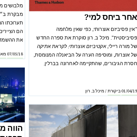
מלבושים מסו
מבקרת ב״בו
חר ביחס למי?
תערוכתו הנ
אין פסיביזם אוצרותי, כפי שאין מלחמה
הם הציירים
סיביסטית". מיכל ב. רון סוקרת את ספרה החדש
את ההשמדה
ל מורה ריילי,
אקטיביזם אוצרותי: לקראת אתיקה
מאמ
07/05/18
ל אוצרות
, ומוסיפה הערה על הביאנלה המנומסת,
סרת הגיבורים, שהתקיימה לאחרונה בברלין.
ביקורת
מיכל ב. רון
/
01/04/1
הווה מ