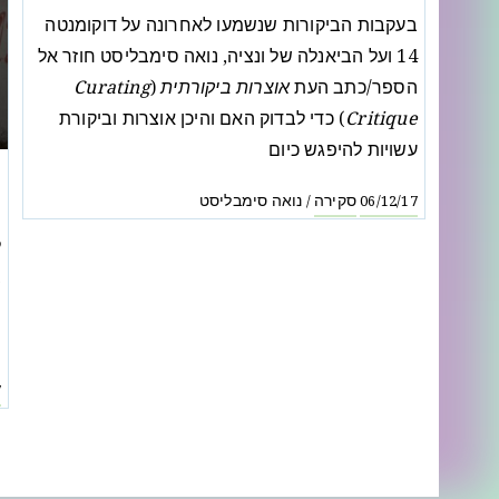
בעקבות הביקורות שנשמעו לאחרונה על דוקומנטה
14 ועל הביאנלה של ונציה, נואה סימבליסט חוזר אל
הספר/כתב העת
אוצרות ביקורתית
(
Curating
Critique
) כדי לבדוק האם והיכן אוצרות וביקורת
עשויות להיפגש כיום
צ
סקירה
נואה סימבליסט
/
06/12/17
"
ל
ב
ש
ה
7