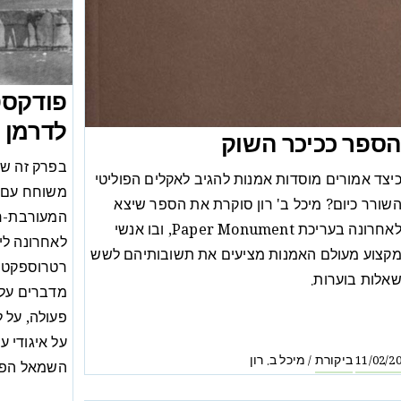
פודקסט
לדרמן 
ספר ככיכר השוק
בפרק זה של
יצד אמורים מוסדות אמנות להגיב לאקלים הפוליטי
משוחח עם ח
שורר כיום? מיכל ב' רון סוקרת את הספר שיצא
המעורבת-חב
לאחרונה בעריכת Paper Monument, ובו אנשי
לאחרונה לי
קצוע מעולם האמנות מציעים את תשובותיהם לשש
רטרוספקטיבי
אלות בוערות.
מדברים על 
פעולה, על 
על איגודי ע
ביקורת
מיכל ב. רון
/
11/02/2
השמאל הפול