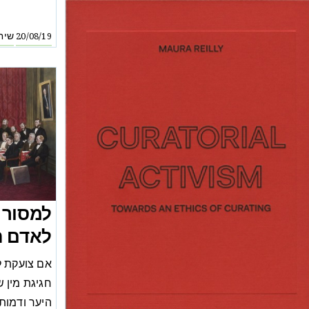
שיח
20/08/19
למסור 
לאדם ה
אם צועקת ל
חגיגת מין 
היער ודמות