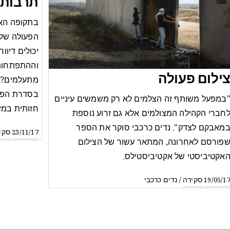
תרבותי
בתקופה האח
הפעולה של 
יכולים דיוו
וההתפתחות 
ילום פעולה
מתעלמים? ל
בסדרת הפר
במפעל משותף זה הצלמים לא רק משמשים עיניים
חזותית במזר
חברי הקהילה המצולמים אלא גם זרוע נוספת
מאבקם לצדק". נדים כרכבי סוקר את הספר
סקי
23/11/17
פורסם לאחרונה, המתאר עשור של הצילום
אקטיביסטי של אקטיביסטילס.
סקירה
נדים כרכבי
/
19/05/1