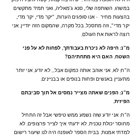
היא לא תומכת במיוחד. יש הרבה קנאה. קשה להצליח כאן
במשהו. השותפה שלי, סנא ג'מאליה, ואני תמיד מתקשים
בהצעות מחיר - אנו סופגים הערות, "יקר מדי, יקר מדי,
יקר מדי", וזה מתסכל. בכל מקרה, שהמקום הזה יזדיין. אני
רוצה לראות את העולם.
מ"נ: חיפה לא ניכרת בעבודתך, לפחות לא על פני
השטח. האם היא מתחתיהם?
ה"ח: לא. אני אוהב אותה כמקום אבל... לא יודע. אני יותר
מתעניין באנשים ופחות בנופים או בבניינים.
מ"נ: הפנים שאתה מצייר נמסים אל תוך סביבתם
הפיזית.
ה"ח: אני יודע שזה נשמע ממש טיפשי אבל זה התחיל
מחוסר יכולת טכנית. לא ידעתי איך לצייר פרצופים. לא
למדתי אמנות. בבית הספר לאופנה היה לנו שיעור רישום