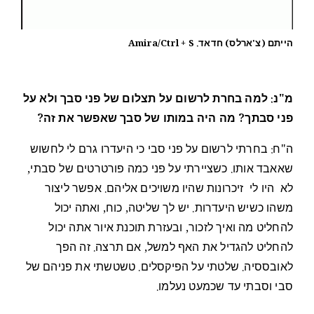
הייתם (צ'ארלס) חדאד. Amira/Ctrl + S
מ"נ: למה בחרת לרשום על תצלום של פני סבך ולא על
פני סבתך? מה היה במותו של סבך שאפשר את זה?
ה"ח: בחרתי לרשום על פני סבי כי היעדרו גרם לי לחשוש
שאאבד אותו. כשציירתי על פני כמה פורטרטים של סבתי,
לא היו לי זיכרונות שהיו משויכים אליהם. אפשר ליצור
משהו כשיש היעדרות. יש לך שליטה, כוח, ואתה יכול
להחליט מה ואיך לזכור, ובעזרת תוכנת איור אתה יכול
להחליט להגדיל את האף למשל, אם תרצה. זה הפך
לאובססיה. שלטתי על הפיקסלים. טשטשתי את פניהם של
סבי וסבתי עד שכמעט נעלמו.