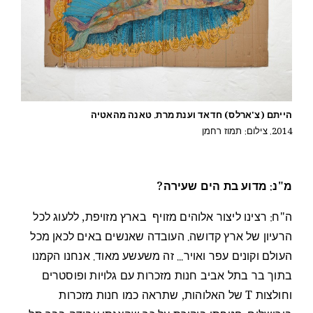
הייתם (צ'ארלס) חדאד וענת מרת. טאנה מהאטיה
2014. צילום: תמוז רחמן
מ"נ: מדוע בת הים שעירה?
ה"ח: רצינו ליצור אלוהים מזויף בארץ מזויפת, ללעוג לכל
הרעיון של ארץ קדושה. העובדה שאנשים באים לכאן מכל
העולם וקונים עפר ואויר... זה משעשע מאוד. אנחנו הקמנו
בתוך בר בתל אביב חנות מזכרות עם גלויות ופוסטרים
וחולצות T של האלוהות, שתראה כמו חנות מזכרות