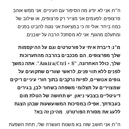
ה"ח: אני לא יודע מה הסיפור עם העיניים. אני ממש אוהב
פרצופים. לפעמים אני מצייר רק פרצופים, או שילוב של
כמה ביחד. אולי זה כי במציאות אני נוטה להביט בפנים
ומתעלם מהגוף. אני לא מסתכל הרבה על ישבנים.
מ"נ: דיברת איתי על פורטרטים וגם על ההיקסמות
שלך מפרצופים. הם מככבים בהרבה מהתערוכות
שלך, כולל האחרונה, "Amira/Ctrl + S". אתה נמשך
לפנים ללא תווי פנים, לראשי שוורים שתקועים על
גופים אנושיים, לפיות נרקבים בתוך חורי עיניים ריקים
שמצוירים על תצלומי משפחה בשחור-לבן, בגירים
דיגיטליים בצבעי ניאון. יש תחושה של הטלת מום
בעבודתך, אפילו במסיכות המשועשעות שבהן הצגת
ללעג את מסורת הפורטרט. מהיכן זה בא?
ה"ח: אני חושב שזה בא משנות העשרה שלי, תחת השפעת