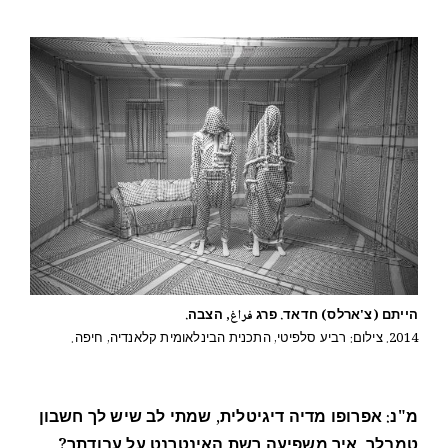
הייתם (צ'ארלס) חדאד. פרג فراغ, הצבה.
2014. צילום: רביע סלפיטי, התכנית הבינלאומית קלאנדיה, חיפה.
מ"נ: אפרופו מדיה דיגיטלית, שמתי לב שיש לך חשבון
טמבלר. איך משפיעה רשת האינטרנט על עבודתך?