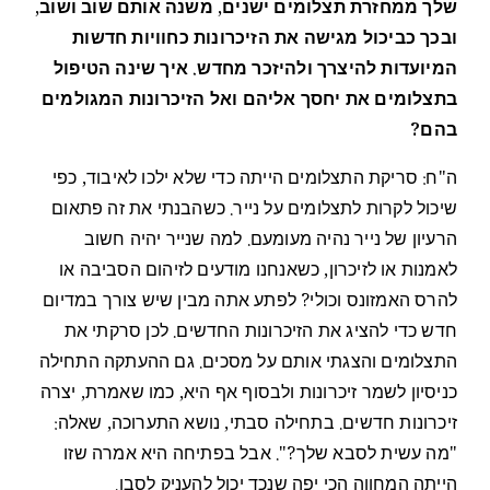
שלך ממחזרת תצלומים ישנים, משנה אותם שוב ושוב,
ובכך כביכול מגישה את הזיכרונות כחוויות חדשות
המיועדות להיצרך ולהיזכר מחדש. איך שינה הטיפול
בתצלומים את יחסך אליהם ואל הזיכרונות המגולמים
בהם?
ה"ח: סריקת התצלומים הייתה כדי שלא ילכו לאיבוד, כפי
שיכול לקרות לתצלומים על נייר. כשהבנתי את זה פתאום
הרעיון של נייר נהיה מעומעם. למה שנייר יהיה חשוב
לאמנות או לזיכרון, כשאנחנו מודעים לזיהום הסביבה או
להרס האמזונס וכולי? לפתע אתה מבין שיש צורך במדיום
חדש כדי להציג את הזיכרונות החדשים. לכן סרקתי את
התצלומים והצגתי אותם על מסכים. גם ההעתקה התחילה
כניסיון לשמר זיכרונות ולבסוף אף היא, כמו שאמרת, יצרה
זיכרונות חדשים. בתחילה סבתי, נושא התערוכה, שאלה:
"מה עשית לסבא שלך?". אבל בפתיחה היא אמרה שזו
הייתה המחווה הכי יפה שנכד יכול להעניק לסבו.