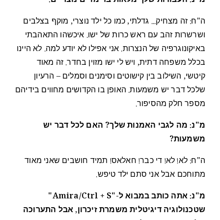
מ"נ: העבודות שלך מלאות בדימויים נוצריים.
ה"ח: זה מצחיק... גדלתי, כמו כל ילד נוצרי, מוקף בצלבים
ושרשרות זהב עם ראש כרות של ישו. איכשהו התאהבתי
באיקונוגרפיה של הנצרות. אני אפילו לא יודע למה. לא היינו
בכלל משפחה דתית, ויש לי ישו מזוין בחדר. זה מאוד
קיטשי, השילוב בין קישוטים וסימנים וסמלים – הרעיון
שלכל דבר יש משמעות. האופן בו הקדושים מחווים בידיהם
מספר חלק מהסיפור.
מ"נ: מה לגבי האמנות שלך? האם לכל דבר יש
משמעות?
ה"ח: לא! לא! די כבר! חאלאס! תמיד חושבים שאני מאוד
מתוחכם אבל אני סתם ילד טיפש.
מ"נ: אתה כותב במבוא ל-"Amira/Ctrl + S"
שטכנולוגיה דיגיטלית משמרת זיכרון, אבל התערוכה