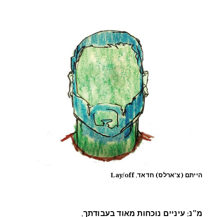
הייתם (צ'ארלס) חדאד. Lay/off
מ"נ: עיניים נוכחות מאוד בעבודתך.