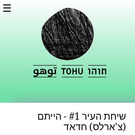
דילוג
☰
לתוכן
העיקרי
שיחת העיר #1 - הייתם
(צ'ארלס) חדאד