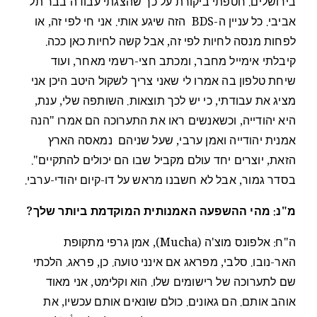
בירושלים. חטפתי ביקורת על כך שהצגתי עבודה בבר תל
אביבי. כל עניין ה-BDS הזה שיגע אותי. אני חי לפי זה, או
לפחות מנסה לחיות לפי זה, אבל קשה לחיות כאן ככה.
קיבלתי אימייל מחבר, ומכתב חצי-רשמי מאחר, ועוד
שיחת טלפון בה אמרו לי שאני צריך לשקול היטב היכן אני
מציג את עבודתי, כי יש לכך תוצאות. השותפה שלי, ענת,
היא יהודייה, וכשאנשים ראו את התערוכה הם אמרו "הנה
אמנית יהודייה ואמן ערבי, שעל שניהם נמאסה הארץ
הזאת, יוצרים יחד עולם מקביל שבו הם יכולים להתקיים".
בסדר גמור, אבל לא חשבנו מראש על דו-קיום יהודי-ערבי.
מ"נ: מהי ההשפעה האמנותית המוקדמת ביותר שלך?
ה"ח: אלפונס מוצ'ה (Mucha), אמן גרפי מתקופת
האר-נובו. סלבי, מפראג אם אינני טועה. כן, פראג. הלכתי
שם לתערוכה של רישומים שלו. הוא וקלימט, אני מאוד
אוהב אותם. הם גאונים. כולם שונאים אותם עכשיו, את