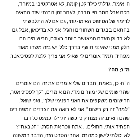
ה"אימו". גדלתי כילד קטן קומה, לא אטרקטיבי במיוחד,
חכם אבל חסר חיי חברה. לאחר זמן הבנתי שזה התאים
לדימוי של הטיפוס האימו-גותי, גם אם לא התלבשתי
בהתאם בבגדים השחורים והג'ל. אני לא בדיכאון, אבל גם
לא בדיוק האדם המאושר ביותר בעולם. הרישומים הם
חלק ממני שאינני חושף בדרך כלל. יש בזה משהו מאוד
מפחיד. תמיד אומרים לי שאולי אני צריך ללכת לפסיכיאטר.
מ”נ: מה?
ה"ח: כן, באמת, חברים שלי אומרים את זה. הם אומרים
שהרישומים שלי מוזרים מדי. הם אומרים, "לך לפסיכיאטר,
הרישומים משקפים את האני הפנימי שלך". ואני שואל,
"למה? זה רק רישום". אני לא רואה את הצדדים המפחידים
שהם רואים. זה מצחיק כי כשהייתי ילד כמעט כל דבר
הפחיד אותי. חתולים… אתה זוכר את הסרט "הטבעת"?
לא יכולתי לישון כמה זמן אחרי הסרט הזה. הדבר המשונה