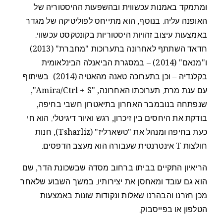
ומתמקד באמנות עכשווית ובהשפעות ההיסטוריה של
האופנה עליה. בנוסף, הוא מתייחס לפוליטיקה של מגדר
באמצעות עיצוב זהויות היסטוריות בקונטקסט עכשווי.
חדאד השתתף לאחרונה בתערוכות "מחברת" (2013)
ו"מנאם" (2014) – במסגרת הביאנלה הבינלאומית
בקלנדיה – וכן בתערוכה טאנה מהאטיה (2014) בשיתוף
עם ענת מרת. תערוכתו האחרונה, "Amira/Ctrl + S",
שנפתחה בנובמבר האחרון בתיאטרון חשבי בחיפה,
בודקת את היחסים בין זיכרון, רגש ואיור דיגיטלי. הוא חי
כעת בחיפה ומנהל את "טשארליז" (Tsharliz), חנות
חולצות T אינטרנטית שעבורה הוא מעצב הדפסים.
הריאיון התקיים בביתו ברחוב מסדה שבשכונת הדר, שם
הוא גם עובד ומאחסן את יצירותיו. במשך השבוע שלאחר
מכן חזרנו והבהרנו שאלות ונקודות שונות באמצעות
הטלפון או בפייסבוק.