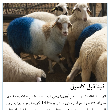
أثينا قبل كاسيل
الرسالة القادمة من ماضي أوروبا وهي تردّد صداها في حاضرها، تنتج
مقولة افتتاحية سياسية قويّة لدوكومنتا 14. كريستوس باريديس زار