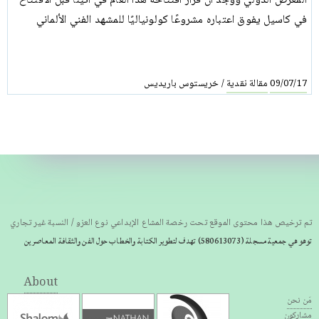
المعرض الدولي ووجد أن قرار افتتاحه هذا العام في أثينا قبل الافتتاح
في كاسيل يفوق اعتباره مشروعًا كولونياليًا للمشهد الفني الألماني
مقالة نقدية
خريستوس باريديس
/
09/07/17
تم ترخيص هذا محتوى الموقع تحت رخصة المشاع الإبداعي نوع العزو / النسبة غير تجاري
توهو هي جمعية مسجلة
(580613073) تهدف لتطوير الكتابة والخطاب حول الفن والثقافة المعاصرين
About
مَن نحن
مشاركون