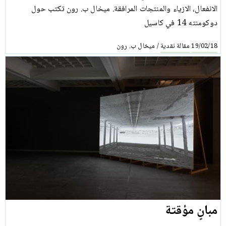
الانفعال، الازياء والمنتجات المرافقة. ميخال ب. رون تكتب حول
دوكومنته 14 في كاسيل
مقالة نقدية
ميخال ب. رون
/
19/02/18
مبانٍ مؤقتة