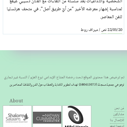
الشخصية والتداعيات بعد سلسلة من اللقاءات مع الفنان تسيبي غيفع
لمناسبة إشهار معرضه الأخير "من أيّ طريق أصل"، في متحف هرتسليا
للفن المعاصر.
نص
ميراف روط
/
22/05/20
تم ترخيص هذا محتوى الموقع تحت رخصة المشاع الإبداعي نوع العزو / النسبة غير تجاري
توهو هي جمعية مسجلة
(580613073) تهدف لتطوير الكتابة والخطاب حول الفن والثقافة المعاصرين
About
مَن نحن
مشاركون
للإتصال بنا
إدعموا توهو