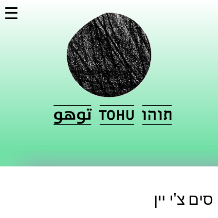
דילוג
☰
לתוכן
העיקרי
סים צ'י יין