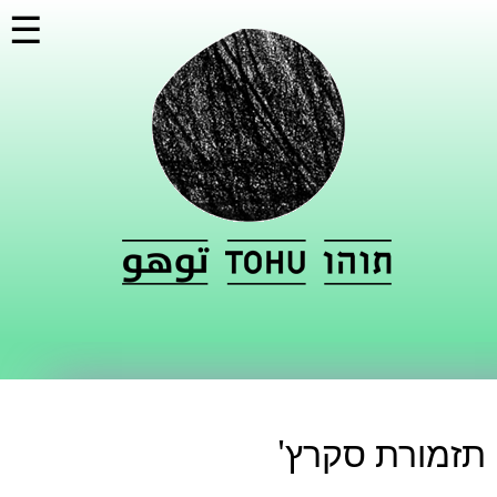
דילוג
☰
לתוכן
העיקרי
תזמורת סקרץ'