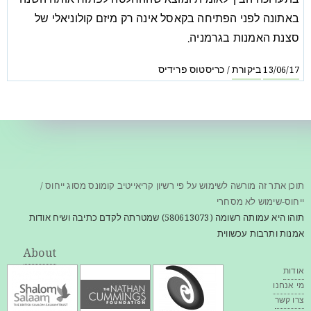
בתערוכה הבין-לאומית ומוצא שההחלטה לפתוח אותה השנה
באתונה לפני הפתיחה בקאסל אינה רק מיזם קולוניאלי של
סצנת האמנות בגרמניה.
ביקורת
כריסטוס פרידיס
/
13/06/17
תוכן אתר זה מורשה לשימוש על פי רשיון קריאייטיב קומונס מסוג ייחוס /
ייחוס-שימוש לא מסחרי
תוהו היא עמותה רשומה (580613073) שמטרתה לקדם כתיבה ושיח אודות
אמנות ותרבות עכשווית
About
אודות
מי אנחנו
צרו קשר