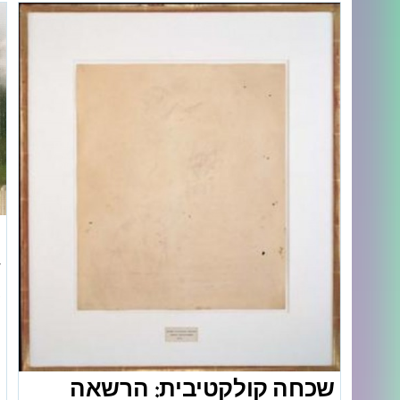
ב
ד
ב
ה
ה
ה
שכחה קולקטיבית: הרשאה
ש