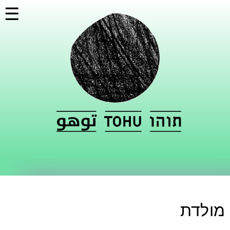
דילוג
☰
לתוכן
העיקרי
מולדת