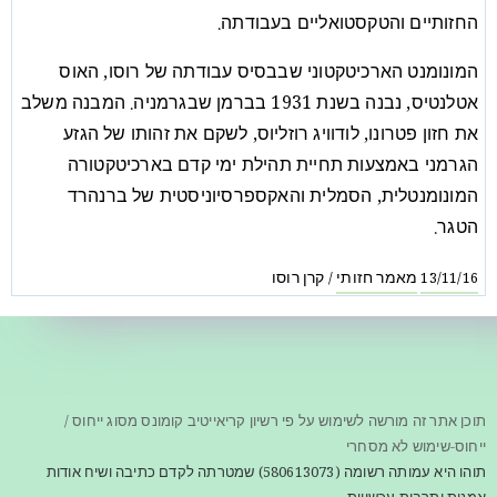
החזותיים והטקסטואליים בעבודתה.
המונומנט הארכיטקטוני שבבסיס עבודתה של רוסו, האוס
אטלנטיס, נבנה בשנת 1931 בברמן שבגרמניה. המבנה משלב
את חזון פטרונו, לודוויג רוזליוס, לשקם את זהותו של הגזע
הגרמני באמצעות תחיית תהילת ימי קדם בארכיטקטורה
המונומנטלית, הסמלית והאקספרסיוניסטית של ברנהרד
הטגר.
מאמר חזותי
קרן רוסו
/
13/11/16
תוכן אתר זה מורשה לשימוש על פי רשיון קריאייטיב קומונס מסוג ייחוס /
ייחוס-שימוש לא מסחרי
תוהו היא עמותה רשומה (580613073) שמטרתה לקדם כתיבה ושיח אודות