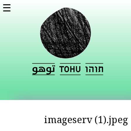
דילוג
☰
לתוכן
העיקרי
imageserv (1).jpeg