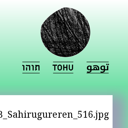
B_Sahirugureren_516.jpg