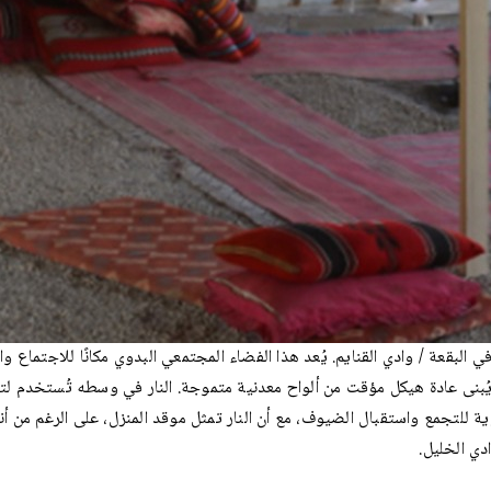
البقعة / وادي القنايم. يُعد هذا الفضاء المجتمعي البدوي مكانًا للاجتماع وا
ُبنى عادة هيكل مؤقت من ألواح معدنية متموجة. النار في وسطه تُستخدم 
ية للتجمع واستقبال الضيوف، مع أن النار تمثل موقد المنزل، على الرغم من أ