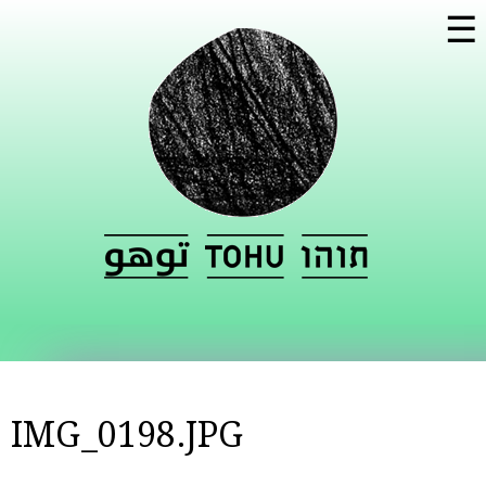
Skip to
☰
main
content
IMG_0198.JPG