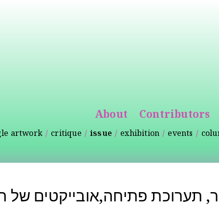
Skip to
main
content
About
Contributors
gle artwork
critique
issue
exhibition
events
col