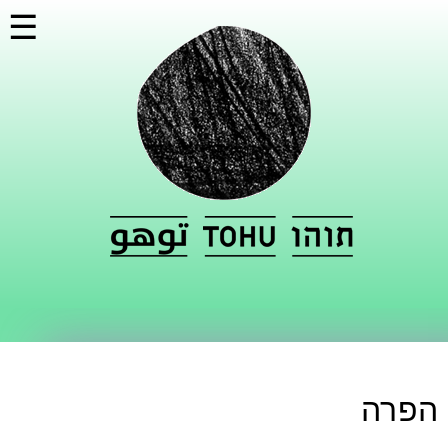
דילוג
☰
לתוכן
העיקרי
הפרה