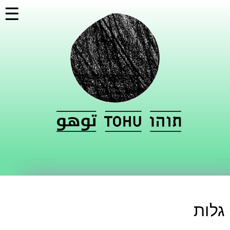
דילוג
☰
לתוכן
העיקרי
גלות