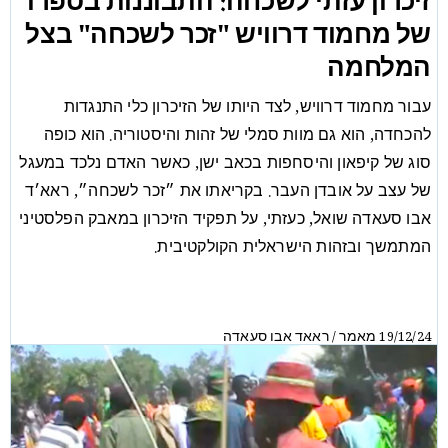
זיכרון עזתי לשכחה: התבוננות בספרו
של מחמוד דרוויש "זכר לשכחה" בצל
המלחמה
עבור מחמוד דרוויש, לצד היותו של הזיכרון כלי התנגדות
להכחדה, הוא גם מוות סמלי של זהות והיסטוריה. הוא כופה
סוג של קיפאון והיסחפות בכאב ישן, כאשר האדם נלכד במעגל
של עצב על אובדן העבר. בקריאתו את ״זכר לשכחה״, ראא׳ד
אבו סעאדה שואל, כעזתי, על תפקיד הזיכרון במאבק הפלסטיני
המתמשך ובזהות הישראלית הקולקטיבית.
מאמר
ראאד אבו סעאדה
/
19/12/24