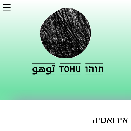
דילוג
☰
לתוכן
העיקרי
אירואסיה