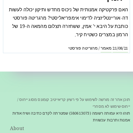
האם פרקטיקה אמנותית של ניכוס מחדש ותיקון יכולה לעשות
דה-אוריינטליזציה לדימוי אימפריאליסטי? מרגריטה פורסטי
כותבת על היבא י' אמין, ששחזרה תצלום מהמאה ה-19 של
הרמון במצרים כשטיח קיר.
מאמר
מרגריטה פורסטי
/
21/08/21
תוכן אתר זה מורשה לשימוש על פי רשיון קריאייטיב קומונס מסוג ייחוס /
ייחוס-שימוש לא מסחרי
תוהו היא עמותה רשומה (580613073) שמטרתה לקדם כתיבה ושיח אודות
אמנות ותרבות עכשווית
About