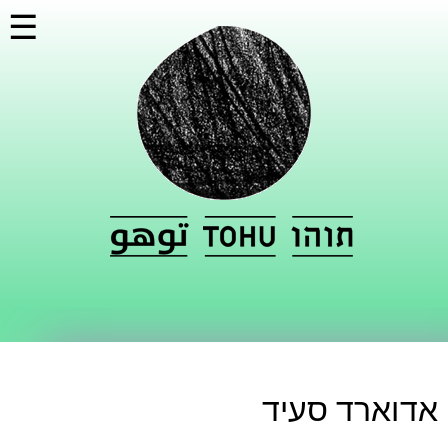
דילוג
☰
לתוכן
העיקרי
אדוארד סעיד