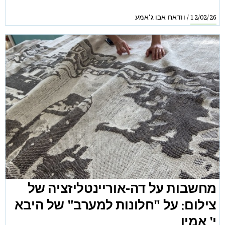
וודאח אבו ג'אמע
/
12/02/26
מחשבות על דה-אוריינטליזציה של
צילום: על "חלונות למערב" של היבא
י' אמין