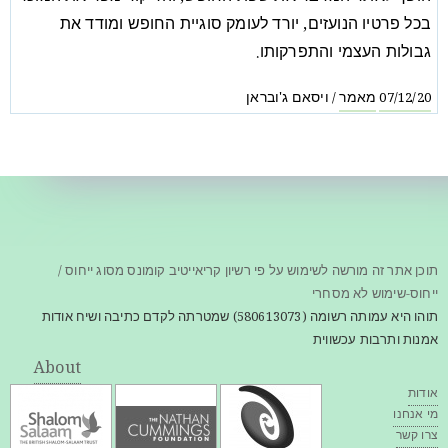
בכל פרטיו הנועזים, יורד לעומק סוגיית החופש ומודד את
גבולות העצמי והתפרקותו.
מאמר
ויסאם ג'ובראן
/
07/12/20
תוכן אתר זה מורשה לשימוש על פי רשיון קריאייטיב קומונס מסוג ייחוס /
ייחוס-שימוש לא מסחרי
תוהו היא עמותה רשומה (580613073) שמטרתה לקדם כתיבה ושיח אודות
אמנות ותרבות עכשווית
About
אודות
מי אנחנו
צרו קשר