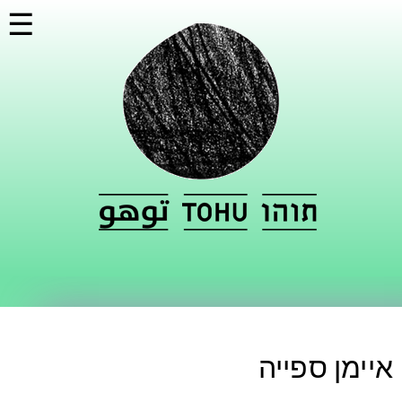
דילוג
☰
לתוכן
העיקרי
איימן ספייה