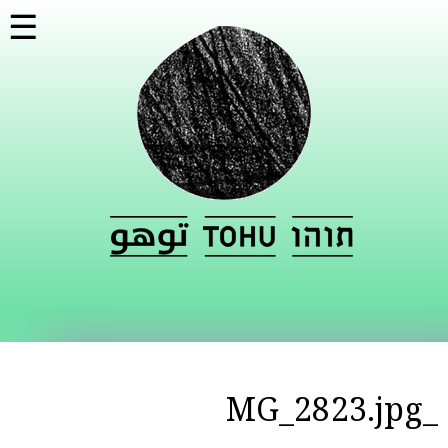
דילוג
☰
לתוכן
העיקרי
_MG_2823.jpg