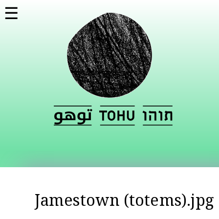
דילוג
☰
לתוכן
העיקרי
Jamestown (totems).jpg