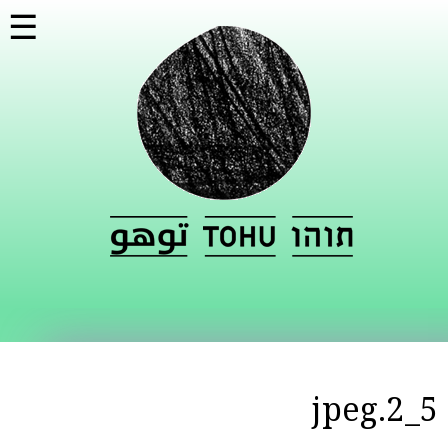
דילוג
☰
לתוכן
העיקרי
5_2.jpeg