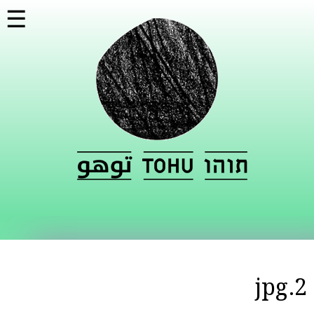
דילוג
☰
לתוכן
העיקרי
2.jpg