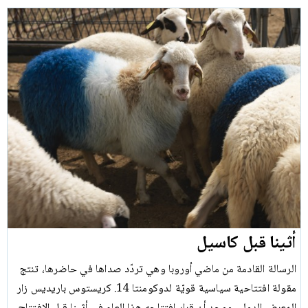
أثينا قبل كاسيل
الرسالة القادمة من ماضي أوروبا وهي تردّد صداها في حاضرها، تنتج
مقولة افتتاحية سياسية قويّة لدوكومنتا 14. كريستوس باريديس زار