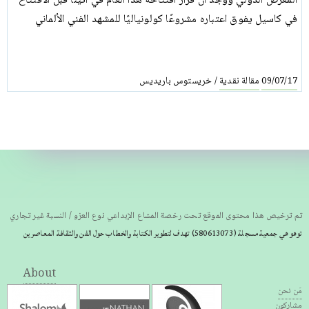
المعرض الدولي ووجد أن قرار افتتاحه هذا العام في أثينا قبل الافتتاح
في كاسيل يفوق اعتباره مشروعًا كولونياليًا للمشهد الفني الألماني
مقالة نقدية
خريستوس باريديس
/
09/07/17
تم ترخيص هذا محتوى الموقع تحت رخصة المشاع الإبداعي نوع العزو / النسبة غير تجاري
توهو هي جمعية مسجلة
(580613073) تهدف لتطوير الكتابة والخطاب حول الفن والثقافة المعاصرين
About
مَن نحن
مشاركون