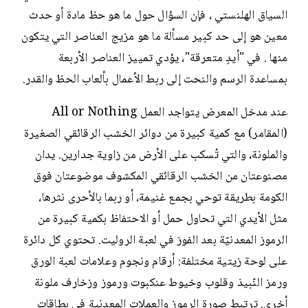
السياق الهلنستي ، فإن السؤال حول ما هو حظ مادة أو حدث
معين هو إلى حد كبير مسألة ما هو مزيج العناصر التي يتكون
منها . في "أيدٍ متعرقة"، يؤدي تمييز العناصر الأربعة
بمساعدة الرسم والنحت إلى ربط الأعمال بألعاب الحظ والقدر.
عند مدخل المعرض يتواجد العمل All or Nothing
(المقامر) مع كمية كبيرة من دوائر الخشب الرقائقي الصغيرة
والملونة، والتي تُسكب على الأرض من زاوية جدارين. يدان
مصنوعتان من الخشب الرقائقي المكشوف موضوعتان فوق
الكومة بطريقة توحي بجمع غنيمة، أو ربما بالأحرى نثرها،
مثل الأيدي التي تحاول حمل أو الاحتفاظ بكمية كبيرة من
الرموز المعدنيّة بعد الفوز في لعبة الروليت. تحتوي كل دائرة
على لوحة زيتية مختلفة: أرقام ونجوم وعلامات لعبة الورق
ورمز النّبيذ وقلوب وخيوط عنكبوت ورموز وزخارف ملونة
أخرى. ترتبط صورة الرموز والعملات المعدنية في بطاقات