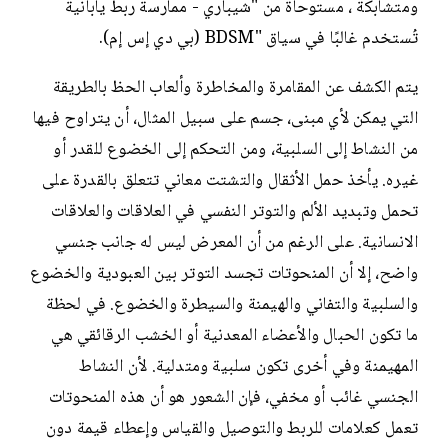
ومتشابكة ، مستوحاة من "شيباري - ممارسة ربط يابانية
تُستخدم غالبًا في سياق "BDSM (بي دي إس إم).
يتم الكشف عن المقامرة والمخاطرة وألعاب الحظ بالطريقة
التي يمكن لأي مبنى، جسم على سبيل المثال، أن يتراوح فيها
من النشاط إلى السلبية، ومن التحكم إلى الخضوع للقدر أو
غيره. يأخذ حمل الأثقال والتشتت معاني تتعلق بالقدرة على
تحمل وتبديد الألم والتوتر النفسي في العلاقات والعلاقات
الانسانية. على الرغم من أن المعرض ليس له جانب جنسي
واضح، إلا أن المنحوتات تجسد التوتر بين العبودية والخضوع
والسلبية والتفاني والهيمنة والسيطرة والخضوع. في لحظة
ما تكون الحبال والأعضاء المعدنية أو الخشب الرقائقي هي
المهيمنة وفي أخرى تكون سلبية ومتدلية. لأن النشاط
الجنسي غائب أو مخفي، فإن الشعور هو أن هذه المنحوتات
تعمل كعلامات للربط والتوصيل والقياس وإعطاء قيمة دون