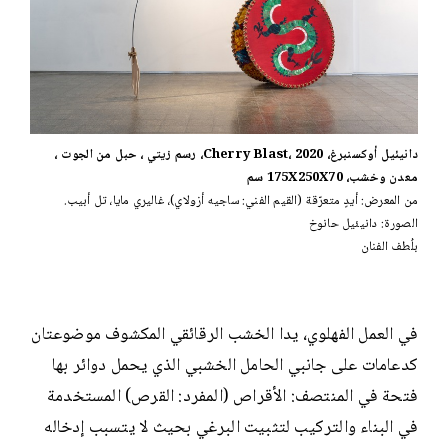
دانيئيل أوكسنبرغ، Cherry Blast، 2020، رسم زيتي ، حبل من الجوت ،
معدن وخشب، 175X250X70 سم
من المعرض: أيدٍ متعرّقة (القيم الفني: ساجيه أزولاي)، غاليري مايا، تل أبيب.
الصورة: دانيئيل حانوخ
بلُطف الفنان
في العمل الفهلوي، يدا الخشب الرقائقي المكشوف موضوعتان
كدعامات على جانبي الحامل الخشبي الذي يحمل دوائر بها
فتحة في المنتصف: الأقراص (المفرد: القرص) المستخدمة
في البناء والتركيب لتثبيت البرغي بحيث لا يتسبب إدخاله