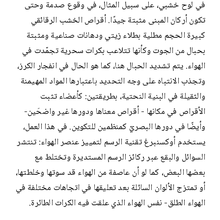
في لوح خشبي، على سبيل المثال، في وقوع صدمة وحتى
تكون أركان المبنى مثبتة جيدًا. أقراص الخشب الرقائقي
كبيرة الحجم مطلية بطلاء زيتي ودهانات صناعية ومثبتة
بحبال من الجوت وكأنها تتلاعب بكرات سحرية تجمّدت في
الهواء. يتم تشديد الحبال هنا، كما هو الحال في انفجار الكرز،
وتجذب الانتباه على وجه التحديد باعتبارها المواد المهيمنة
والثقيلة في البنية النحتية، بطريقتين: كأعضاء تثبت
الأقراص في مكانها - أقراص معناها ودورها غير واضحَين-
وأيضًا في دورها البصريّ كمنظمين للتكوين. في هذا العمل،
يستخدم أوكسنبرغ تقنية الرسم لتمييز عنصر الهواء: تنتشر
السوائل والبقع عبر ركائز الرسم المستديرة وتختلط مع
بعضها البعض، كما لو أن عاصفة من الهواء قد سوتها وخلطتها،
أو تمتزج الألوان السائلة بعد تعليقها في اتجاهات مختلفة في
الهواء الطلق- نفس الهواء الذي علقت فيه الكرات الطائرة.