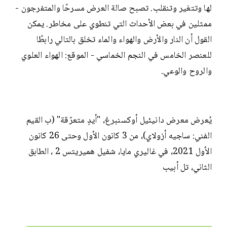
لها وتتغير وتنقلب. تصبح صالة العرض مسرحًا والمتفرجون -
ممثلين في بعض الأحداث التي تنطوي على مخاطر. يمكن
القول أن النار والأرض والهواء والماء تخلق بالتالي رابطًا
للعنصر الخامس في النجم الخماسي - الموقع: الهواء العلوي
والروح والوعي.
يُعرض معرض دانيئيل أوكسنبرغ، "أيدٍ متعرّقة" (ب القيم
الفني: ساجيه أزولاي)، من 3 كانون الأول وحتى 26 كانون
الأول 2021، في غاليري مايا، شفيل هميريتس 2 ، الطابق
الثاني، تل أبيب