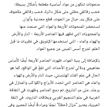
منحوتات تتكون من مواد أساسية مقطعة بأشكال بسيطة:
خشب رقائقي مطلي على شكل دائرة، خشب رقائقي مكشوف
على شكل يد، حبال من الجوت، قطع معدنية وألوان.
تستحضر المنحوتات الأربعة والمواد التي صنعت منها
والمحتويات التي تظهر فيها العناصر الأربعة - النار والأرض
والهواء والماء - التي استخدمها الإغريق، في نظريات ما قبل
العلم، لشرح أسس المبنى من جميع المواد.
بالإضافة إلى بنية المواد، ظهرت العناصر الأربعة أيضًا كأساس
مفاهيمي ودلالي لشرح الأحداث التي تقعُ في الواقع، كما هو
الحال في علم الفلك الهلنستي، حيث النار والأرض والهواء
والماء هي العناصر التي تحدد الأبراج والكواكب والمنازل في
برجك. على مر التاريخ، تم دمج العناصر وظهرت في الثقافة
الغربية في علم التنجيم الغربي وبطاقات التاروت. في اللغة
العبرية، يعتبر "مَزال (حظ)" نجمًا ومرادفًا أيضًا للمصير وفي