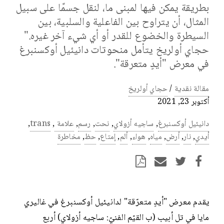
بطريقة يمكن فيها لمبنى ما، لنقل جسمًا على سبيل
المثال، أن يتراوح بين الفاعلية والسلبية، بين
السيطرة والخضوع للقدر أو أي شيء آخر غيره."
حجاي أولريخ يتأمل منحوتات دانيئيل أوكسنبرغ
في معرض "أيدٍ متعرقة".
مقالة نقدية
/
حجاي أولريخ
أكتوبر 23, 2021
دانيئيل أوكسنبرغ
,
ساجيه أزولاي
,
نحت
,
رسم
,
علامة
,
trans
,
أيدي
,
نار
,
أرض
,
مياه
,
هواء
,
ألم
,
إمتاع
,
حظ
,
مخاطرة
يقدم معرض "أيدٍ متعرّقة" لدانيئيل أوكسنبرغ في غاليري
مايا في تل أبيب (ب القيّم الفنيّ: ساجيه أزولاي) أربع