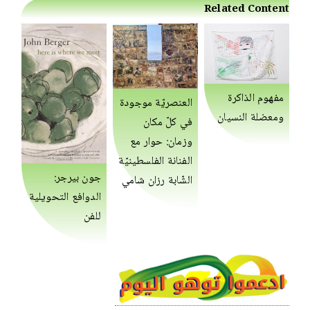
Related Content
مفهوم الذاكرة
العنصريّة موجودة
ومعضلة النسيان
في كلّ مكان
وزمان: حوار مع
الفنانة الفلسطينيّة
جون بيرجر:
الشّابة رزان شامي
الدوافع التحويلية
للفن