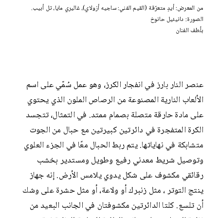
من المعرض: أيدٍ متعرّقة (القيم الفني: ساجيه أزولاي)، غاليري مايا، تل أبيب.
الصورة: دانيئيل حانوخ
بلُطف الفنان
عنصر النار بارز في انفجار الكرز، وهو عمل سُمّي على اسم
الألعاب النارية المصنوعة من الرصاص الملون الذي يحتوي
على مادة حارقة متصلة بصمام ممتد. في التمثال، تتجسد
الكرة المتفجرة في دائرتين كبيرتين مع حبال من الجوت
متشابكة في نهاياتها. يتم ربط الحبال معًا في الجزء العلوي
وتوصيل شريط معدني رفيع وطويل ومستدير بخشب
رقائقي مكشوف على شكل يدوي يلامس الأرض. إنه جهاز
ينتج التوتر ، مثل زنبرك أو ولاعة، أو مثل حشرة على وشك
أن تلسع. كلتا الدائرتين مكشوفتان في الجانب البعيد من