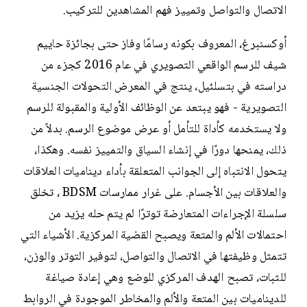
الاتصال والتواصل وتمييز فهم المشاهدين للتركيب.
أوكسنبرغ، المعروف بكونه رسامًا وفاز حتى بجائزة حاييم
شيف للرسم الواقعي التصويري في عام 2016 كجزء من
دراسته في بتسلئيل، ينتج في المعرض التحولات الجنسية
التصويرية - فهو يبتعد عن الوظائف الأولية والمقبولة للرسم
ولا يستخدمه كأداة للتأمل أو عرض موضوع الرسم. بدلاً من
ذلك، يمنحها دورًا في إنشاء السياق والتمييز نفسه. وهكذا،
يتحول الانتباه إلى الجوانب المتعلقة بأداء ديناميات العلاقات
والعلاقات بين الأجسام. على غرار ممارسات BDSM ، تخلق
سلسلة الإجراءات المتعارضة توترًا لم يتم حله يزيد من
احتمالات الألم والمتعة ويصبح القضية المركزية. الأشياء التي
تتمثل وظيفتها في الاتصال والتواصل، لتوفير التوتر والوزن،
للثبات، تصبح الهدف المركزي للوضع وهي إعادة صياغة
للديناميات بين المتعة والألم والمخاطر الموجودة في الروابط