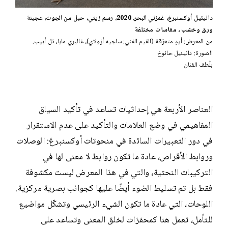
دانيئيل أوكسنبرغ، غمزني البحر، 2020، رسم زيتي، حبل من الجوت، عجينة
ورق وخشب ، مقاسات مختلفة
من المعرض: أيدٍ متعرّقة (القيم الفني: ساجيه أزولاي)، غاليري مايا، تل أبيب.
الصورة: دانيئيل حانوخ
بلُطف الفنان
العناصر الأربعة هي إحداثيات تساعد في تأكيد السياق
المفاهيمي في وضع العلامات والتأكيد على عدم الاستقرار
في دور التعبيرات السائدة في منحوتات أوكسنبرغ: الوصلات
وروابط الأقراص، عادة ما تكون روابط لا معنى لها في
التركيبات النحتية، والتي في هذا المعرض ليست مكشوفة
فقط بل تم تسليط الضوء أيضًا عليها كجوانب بصرية مركزية.
اللوحات، التي عادة ما تكون الشيء الرئيسي وتشكّل مواضيع
للتأمل، تعمل هنا كمحفزات لخلق المعنى وتساعد على