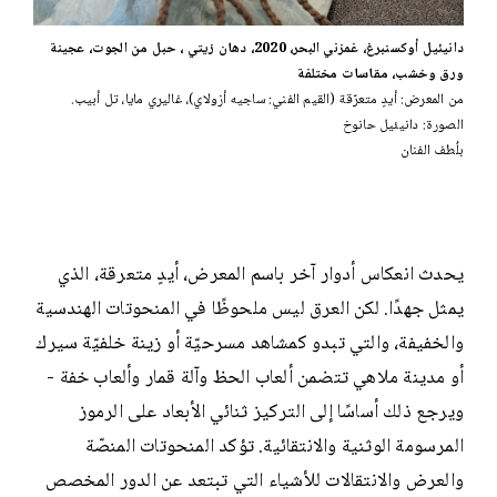
دانيئيل أوكسنبرغ، غمزني البحر، 2020، دهان زيتي ، حبل من الجوت، عجينة
ورق وخشب، مقاسات مختلفة
من المعرض: أيدٍ متعرّقة (القيم الفني: ساجيه أزولاي)، غاليري مايا، تل أبيب.
الصورة: دانيئيل حانوخ
بلُطف الفنان
يحدث انعكاس أدوار آخر باسم المعرض، أيدٍ متعرقة، الذي
يمثل جهدًا. لكن العرق ليس ملحوظًا في المنحوتات الهندسية
والخفيفة، والتي تبدو كمشاهد مسرحيّة أو زينة خلفيّة سيرك
أو مدينة ملاهي تتضمن ألعاب الحظ وآلة قمار وألعاب خفة -
ويرجع ذلك أساسًا إلى التركيز ثنائي الأبعاد على الرموز
المرسومة الوثنية والانتقائية. تؤكد المنحوتات المنصّة
والعرض والانتقالات للأشياء التي تبتعد عن الدور المخصص